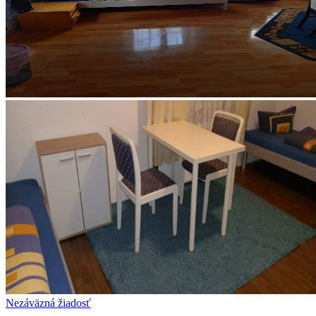
Nezáväzná žiadosť