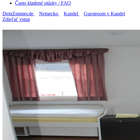
Často kladené otázky / FAQ
DeinZimmer.de
Nemecko
Kandel
Guestroom v Kandel
Zdieľať vstup