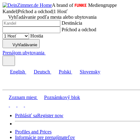
A brand of
Mediengruppe
Kandel
|
Príchod a odchod
|
1 Hosť
Vyhľadávanie podľa mesta alebo ubytovania
Destinácia
Príchod a odchod
Hostia
Vyhľadávanie
Prenájom ubytovania
English
Deutsch
Polski
Slovensky
Zoznam miest
Poznámkový blok
Prihlásiť sa
Register now
Profiles and Prices
Informácie pre prenajímateľov