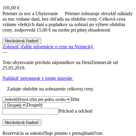
105,00 €
Priemer za noc a Ubytovanie
Priemer zobrazuje obvyklé náklady
za noc vrátane daní, bez ohľadu na obdobie cesty. Celková cena
vrátane všetkých daní a poplatkov sa zobrazí po výbere obdobia
cesty.
zodpovedá 15,00 € na osobu pri plnej obsadenosti
Nezáväzná žiadosť
Zobraziť ďalšie informácie o cene na Nemecký
—
Toto ubytovanie privítalo nájomníkov na DeinZimmer.de od
25.05.2019.
Nahlásiť priestupok v tomto inzeráte
Zadajte obdobie na zobrazenie celkovej ceny.
Izba
Dospelý
Príchod a odchod
Nezáväzná žiadosť
Rezervácia sa uskutočňuje priamo s prenajímateľom.