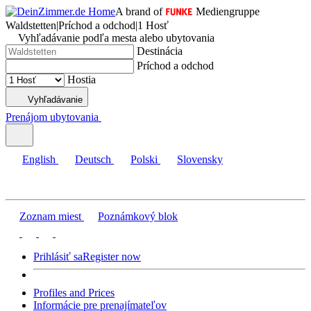
A brand of
Mediengruppe
Waldstetten
|
Príchod a odchod
|
1 Hosť
Vyhľadávanie podľa mesta alebo ubytovania
Destinácia
Príchod a odchod
Hostia
Vyhľadávanie
Prenájom ubytovania
English
Deutsch
Polski
Slovensky
Zoznam miest
Poznámkový blok
Prihlásiť sa
Register now
Profiles and Prices
Informácie pre prenajímateľov