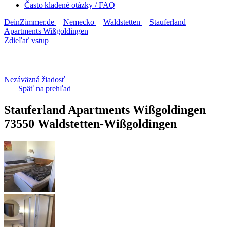
Často kladené otázky / FAQ
DeinZimmer.de
Nemecko
Waldstetten
Stauferland
Apartments Wißgoldingen
Zdieľať vstup
Nezáväzná žiadosť
Späť na
prehľad
Stauferland Apartments Wißgoldingen
73550 Waldstetten-Wißgoldingen