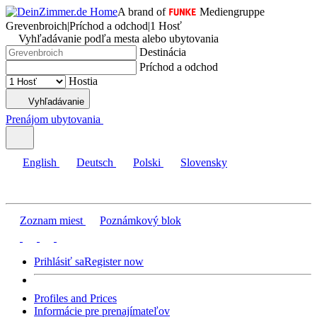
A brand of
Mediengruppe
Grevenbroich
|
Príchod a odchod
|
1 Hosť
Vyhľadávanie podľa mesta alebo ubytovania
Destinácia
Príchod a odchod
Hostia
Vyhľadávanie
Prenájom ubytovania
English
Deutsch
Polski
Slovensky
Zoznam miest
Poznámkový blok
Prihlásiť sa
Register now
Profiles and Prices
Informácie pre prenajímateľov