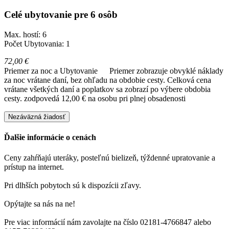
Celé ubytovanie pre 6 osôb
Max. hostí: 6
Počet Ubytovania: 1
72,00 €
Priemer za noc a Ubytovanie
Priemer zobrazuje obvyklé náklady
za noc vrátane daní, bez ohľadu na obdobie cesty. Celková cena
vrátane všetkých daní a poplatkov sa zobrazí po výbere obdobia
cesty.
zodpovedá 12,00 € na osobu pri plnej obsadenosti
Nezáväzná žiadosť
Ďalšie informácie o cenách
Ceny zahŕňajú uteráky, posteľnú bielizeň, týždenné upratovanie a
prístup na internet.
Pri dlhších pobytoch sú k dispozícii zľavy.
Opýtajte sa nás na ne!
Pre viac informácií nám zavolajte na číslo 02181-4766847 alebo