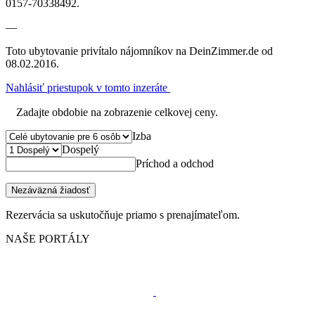
0157-70338492.
—
Toto ubytovanie privítalo nájomníkov na DeinZimmer.de od
08.02.2016.
Nahlásiť priestupok v tomto inzeráte
Zadajte obdobie na zobrazenie celkovej ceny.
Izba
Dospelý
Príchod a odchod
Nezáväzná žiadosť
Rezervácia sa uskutočňuje priamo s prenajímateľom.
NAŠE PORTÁLY