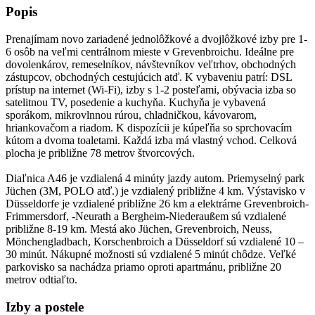
Popis
Prenajímam novo zariadené jednolôžkové a dvojlôžkové izby pre 1-
6 osôb na veľmi centrálnom mieste v Grevenbroichu. Ideálne pre
dovolenkárov, remeselníkov, návštevníkov veľtrhov, obchodných
zástupcov, obchodných cestujúcich atď. K vybaveniu patrí: DSL
prístup na internet (Wi-Fi), izby s 1-2 posteľami, obývacia izba so
satelitnou TV, posedenie a kuchyňa. Kuchyňa je vybavená
sporákom, mikrovlnnou rúrou, chladničkou, kávovarom,
hriankovačom a riadom. K dispozícii je kúpeľňa so sprchovacím
kútom a dvoma toaletami. Každá izba má vlastný vchod. Celková
plocha je približne 78 metrov štvorcových.
Diaľnica A46 je vzdialená 4 minúty jazdy autom. Priemyselný park
Jüchen (3M, POLO atď.) je vzdialený približne 4 km. Výstavisko v
Düsseldorfe je vzdialené približne 26 km a elektrárne Grevenbroich-
Frimmersdorf, -Neurath a Bergheim-Niederaußem sú vzdialené
približne 8-19 km. Mestá ako Jüchen, Grevenbroich, Neuss,
Mönchengladbach, Korschenbroich a Düsseldorf sú vzdialené 10 –
30 minút. Nákupné možnosti sú vzdialené 5 minút chôdze. Veľké
parkovisko sa nachádza priamo oproti apartmánu, približne 20
metrov odtiaľto.
Izby a postele