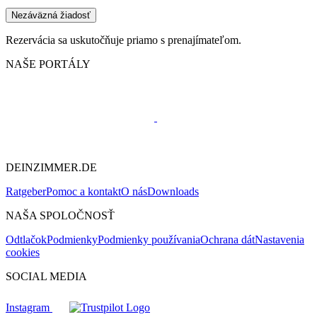
Nezáväzná žiadosť
Rezervácia sa uskutočňuje priamo s prenajímateľom.
NAŠE PORTÁLY
DEINZIMMER.DE
Ratgeber
Pomoc a kontakt
O nás
Downloads
NAŠA SPOLOČNOSŤ
Odtlačok
Podmienky
Podmienky používania
Ochrana dát
Nastavenia
cookies
SOCIAL MEDIA
Instagram