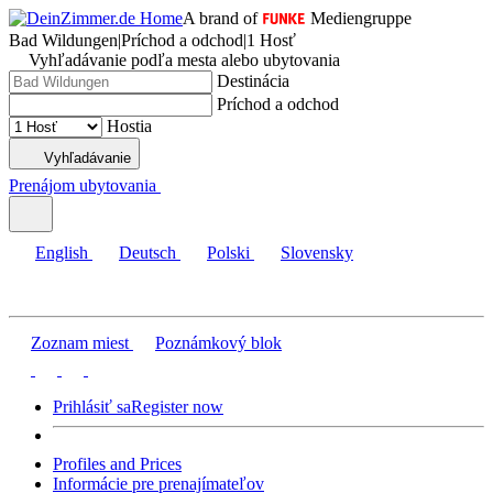
A brand of
Mediengruppe
Bad Wildungen
|
Príchod a odchod
|
1 Hosť
Vyhľadávanie podľa mesta alebo ubytovania
Destinácia
Príchod a odchod
Hostia
Vyhľadávanie
Prenájom ubytovania
English
Deutsch
Polski
Slovensky
Zoznam miest
Poznámkový blok
Prihlásiť sa
Register now
Profiles and Prices
Informácie pre prenajímateľov