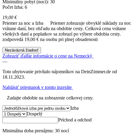
Minimálny pobyt (noci): 30
Počet Izba: 6
19,00 €
Priemer za noc a Izba
Priemer zobrazuje obvyklé náklady za noc
vrátane daní, bez ohľadu na obdobie cesty. Celková cena vrátane
všetkých daní a poplatkov sa zobrazí po výbere obdobia cesty.
zodpovedá 19,00 € na osobu pri plnej obsadenosti
Nezáväzná žiadosť
Zobraziť ďalšie informácie o cene na Nemecký
—
Toto ubytovanie privítalo nájomníkov na DeinZimmer.de od
18.11.2023.
Nahlásiť priestupok v tomto inzeráte
Zadajte obdobie na zobrazenie celkovej ceny.
Izba
Dospelý
Príchod a odchod
Minimálna doba prenájmu: 30 nocí