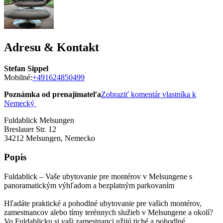
Adresu & Kontakt
Stefan Sippel
Mobilné:
+491624850499
Poznámka od prenajímateľa
Zobraziť komentár vlastníka k
Nemecký
Fuldablick Melsungen
Breslauer Str. 12
34212
Melsungen, Nemecko
Popis
Fuldablick – Vaše ubytovanie pre montérov v Melsungene s
panoramatickým výhľadom a bezplatným parkovaním
Hľadáte praktické a pohodlné ubytovanie pre vašich montérov,
zamestnancov alebo tímy terénnych služieb v Melsungene a okolí?
Vo Fuldablicku si vaši zamestnanci užijú tiché a pohodlné