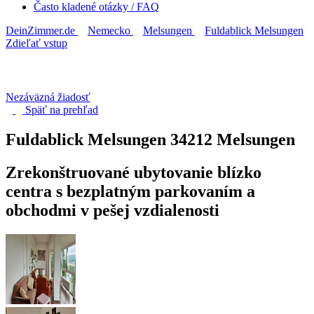
Často kladené otázky / FAQ
DeinZimmer.de
Nemecko
Melsungen
Fuldablick Melsungen
Zdieľať vstup
Nezáväzná žiadosť
Späť na
prehľad
Fuldablick Melsungen
34212 Melsungen
Zrekonštruované ubytovanie blízko
centra s bezplatným parkovaním a
obchodmi v pešej vzdialenosti