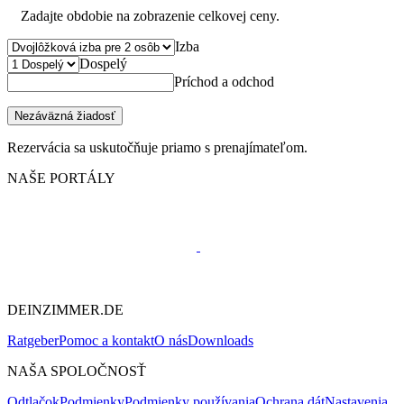
Zadajte obdobie na zobrazenie celkovej ceny.
Izba
Dospelý
Príchod a odchod
Nezáväzná žiadosť
Rezervácia sa uskutočňuje priamo s prenajímateľom.
NAŠE PORTÁLY
DEINZIMMER.DE
Ratgeber
Pomoc a kontakt
O nás
Downloads
NAŠA SPOLOČNOSŤ
Odtlačok
Podmienky
Podmienky používania
Ochrana dát
Nastavenia