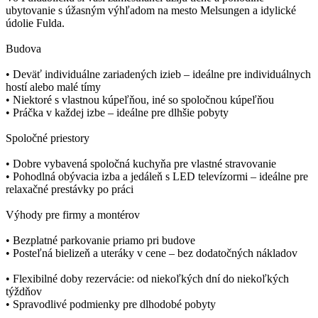
ubytovanie s úžasným výhľadom na mesto Melsungen a idylické
údolie Fulda.
Budova
• Deväť individuálne zariadených izieb – ideálne pre individuálnych
hostí alebo malé tímy
• Niektoré s vlastnou kúpeľňou, iné so spoločnou kúpeľňou
• Práčka v každej izbe – ideálne pre dlhšie pobyty
Spoločné priestory
• Dobre vybavená spoločná kuchyňa pre vlastné stravovanie
• Pohodlná obývacia izba a jedáleň s LED televízormi – ideálne pre
relaxačné prestávky po práci
Výhody pre firmy a montérov
• Bezplatné parkovanie priamo pri budove
• Posteľná bielizeň a uteráky v cene – bez dodatočných nákladov
• Flexibilné doby rezervácie: od niekoľkých dní do niekoľkých
týždňov
• Spravodlivé podmienky pre dlhodobé pobyty