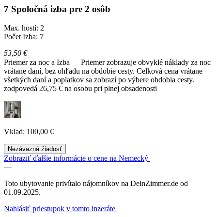
7 Spoločná izba pre 2 osôb
Max. hostí: 2
Počet Izba: 7
53,50 €
Priemer za noc a Izba
Priemer zobrazuje obvyklé náklady za noc
vrátane daní, bez ohľadu na obdobie cesty. Celková cena vrátane
všetkých daní a poplatkov sa zobrazí po výbere obdobia cesty.
zodpovedá 26,75 € na osobu pri plnej obsadenosti
Vklad: 100,00 €
Nezáväzná žiadosť
Zobraziť ďalšie informácie o cene na Nemecký
—
Toto ubytovanie privítalo nájomníkov na DeinZimmer.de od
01.09.2025.
Nahlásiť priestupok v tomto inzeráte