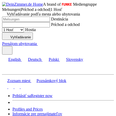
A brand of
Mediengruppe
Melsungen
|
Príchod a odchod
|
1 Hosť
Vyhľadávanie podľa mesta alebo ubytovania
Destinácia
Príchod a odchod
Hostia
Vyhľadávanie
Prenájom ubytovania
English
Deutsch
Polski
Slovensky
Zoznam miest
Poznámkový blok
Prihlásiť sa
Register now
Profiles and Prices
Informácie pre prenajímateľov