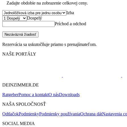
Zadajte obdobie na zobrazenie celkovej ceny.
Izba
Dospelý
Príchod a odchod
Nezáväzná žiadosť
Rezervácia sa uskutočňuje priamo s prenajímateľom.
NAŠE PORTÁLY
DEINZIMMER.DE
Ratgeber
Pomoc a kontakt
O nás
Downloads
NAŠA SPOLOČNOSŤ
Odtlačok
Podmienky
Podmienky používania
Ochrana dát
Nastavenia c
SOCIAL MEDIA