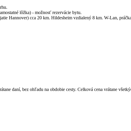
rhu.
amostatné lôžka) - možnosť rezervácie bytu.
atie Hannover) cca 20 km. Hildesheim vzdialený 8 km. W-Lan, práčka
átane daní, bez ohľadu na obdobie cesty. Celková cena vrátane všetký