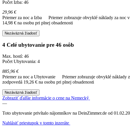
Počet Izba: 46
29,96 €
Priemer za noc a Izba
Priemer zobrazuje obvyklé náklady za noc vr
14,98 € na osobu pri plnej obsadenosti
Nezáväzná žiadosť
4 Celé ubytovanie pre 46 osôb
Max. hostí: 46
Počet Ubytovania: 4
885,96 €
Priemer za noc a Ubytovanie
Priemer zobrazuje obvyklé náklady za
zodpovedá 19,26 € na osobu pri plnej obsadenosti
Nezáväzná žiadosť
Zobraziť ďalšie informácie o cene na Nemecký
—
Toto ubytovanie privítalo nájomníkov na DeinZimmer.de od 01.02.20
Nahlásiť priestupok v tomto inzeráte