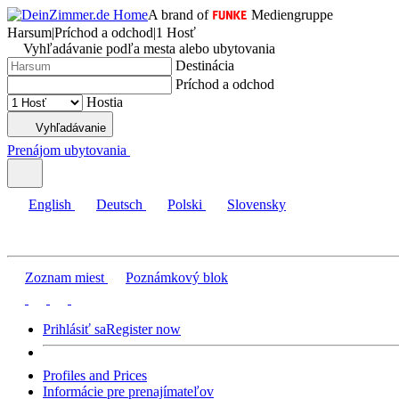
A brand of
Mediengruppe
Harsum
|
Príchod a odchod
|
1 Hosť
Vyhľadávanie podľa mesta alebo ubytovania
Destinácia
Príchod a odchod
Hostia
Vyhľadávanie
Prenájom ubytovania
English
Deutsch
Polski
Slovensky
Zoznam miest
Poznámkový blok
Prihlásiť sa
Register now
Profiles and Prices
Informácie pre prenajímateľov