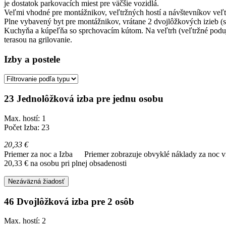
je dostatok parkovacích miest pre väčšie vozidlá.
Veľmi vhodné pre montážnikov, veľtržných hostí a návštevníkov veľt
Plne vybavený byt pre montážnikov, vrátane 2 dvojlôžkových izieb (s
Kuchyňa a kúpeľňa so sprchovacím kútom. Na veľtrh (veľtržné poduj
terasou na grilovanie.
Izby a postele
23 Jednolôžková izba pre jednu osobu
Max. hostí: 1
Počet Izba: 23
20,33 €
Priemer za noc a Izba
Priemer zobrazuje obvyklé náklady za noc vr
20,33 € na osobu pri plnej obsadenosti
Nezáväzná žiadosť
46 Dvojlôžková izba pre 2 osôb
Max. hostí: 2