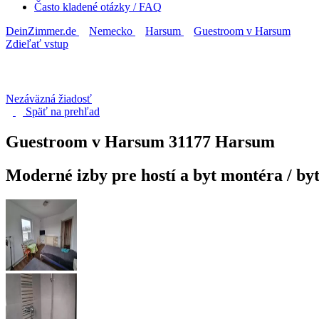
Často kladené otázky / FAQ
DeinZimmer.de
Nemecko
Harsum
Guestroom v Harsum
Zdieľať vstup
Nezáväzná žiadosť
Späť na
prehľad
Guestroom v Harsum
31177 Harsum
Moderné izby pre hostí a byt montéra / by