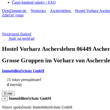
Často kladené otázky / FAQ
DeinZimmer.de
Nemecko
Aschersleben
Hostel Vorharz Asche
Zdieľať vstup
Nezáväzná žiadosť
Späť na
prehľad
Hostel Vorharz Aschersleben
06449 Ascher
Grosse Gruppen im Vorharz von Aschersle
ImmobilienSchatz GmbH
15 rokov prenajímateľ
4
inzeráty
O nás
ImmobilienSchatz GmbH
×
Názov spoločnosti: ImmobilienSchatz GmbH