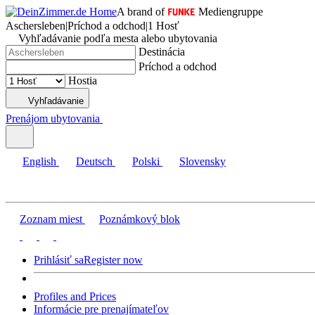
A brand of
Mediengruppe
Aschersleben
|
Príchod a odchod
|
1 Hosť
Vyhľadávanie podľa mesta alebo ubytovania
Destinácia
Príchod a odchod
Hostia
Vyhľadávanie
Prenájom ubytovania
English
Deutsch
Polski
Slovensky
Zoznam miest
Poznámkový blok
Prihlásiť sa
Register now
Profiles and Prices
Informácie pre prenajímateľov