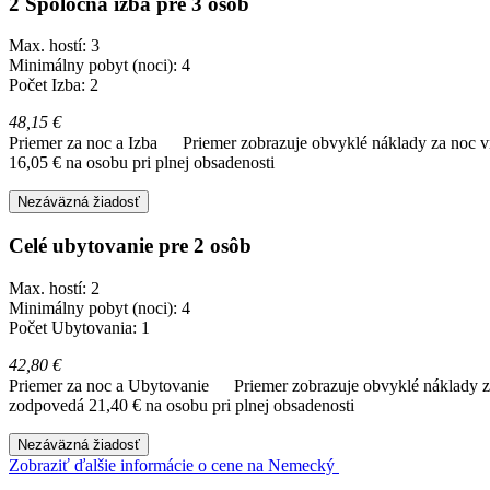
2 Spoločná izba pre 3 osôb
Max. hostí: 3
Minimálny pobyt (noci): 4
Počet Izba: 2
48,15 €
Priemer za noc a Izba
Priemer zobrazuje obvyklé náklady za noc vr
16,05 € na osobu pri plnej obsadenosti
Nezáväzná žiadosť
Celé ubytovanie pre 2 osôb
Max. hostí: 2
Minimálny pobyt (noci): 4
Počet Ubytovania: 1
42,80 €
Priemer za noc a Ubytovanie
Priemer zobrazuje obvyklé náklady za
zodpovedá 21,40 € na osobu pri plnej obsadenosti
Nezáväzná žiadosť
Zobraziť ďalšie informácie o cene na Nemecký