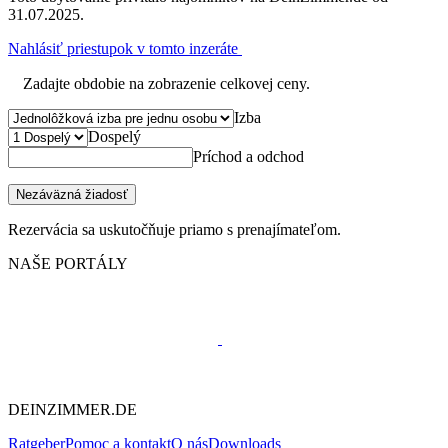
31.07.2025.
Nahlásiť priestupok v tomto inzeráte
Zadajte obdobie na zobrazenie celkovej ceny.
Izba
Dospelý
Príchod a odchod
Nezáväzná žiadosť
Rezervácia sa uskutočňuje priamo s prenajímateľom.
NAŠE PORTÁLY
DEINZIMMER.DE
Ratgeber
Pomoc a kontakt
O nás
Downloads