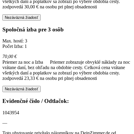
všetkých daní a poplatkov sa zobrazí po výbere obdobia cesty.
zodpovedá 30,00 € na osobu pri plnej obsadenosti
Nezáväzná žiadosť
Spoločná izba pre 3 osôb
Max. hostí: 3
Počet Izba: 1
70,00 €
Priemer za noc a Izba
Priemer zobrazuje obvyklé náklady za noc
vrátane daní, bez ohľadu na obdobie cesty. Celková cena vrátane
všetkých daní a poplatkov sa zobrazí po výbere obdobia cesty.
zodpovedá 23,33 € na osobu pri plnej obsadenosti
Nezáväzná žiadosť
Evidenčné číslo / Odtlačok:
1043954
—
Toto ubytovanie privítalo nájomníkov na DeinZimmer.de od