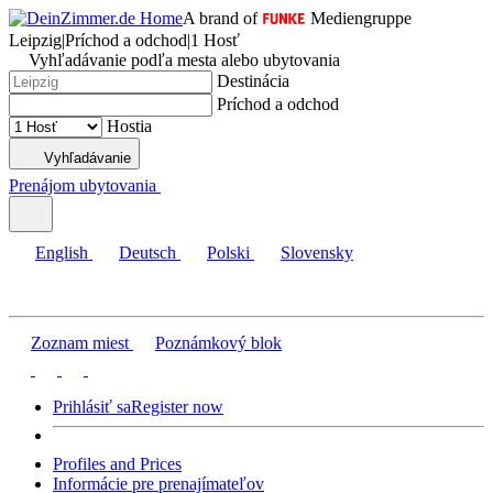
A brand of
Mediengruppe
Leipzig
|
Príchod a odchod
|
1 Hosť
Vyhľadávanie podľa mesta alebo ubytovania
Destinácia
Príchod a odchod
Hostia
Vyhľadávanie
Prenájom ubytovania
English
Deutsch
Polski
Slovensky
Zoznam miest
Poznámkový blok
Prihlásiť sa
Register now
Profiles and Prices
Informácie pre prenajímateľov