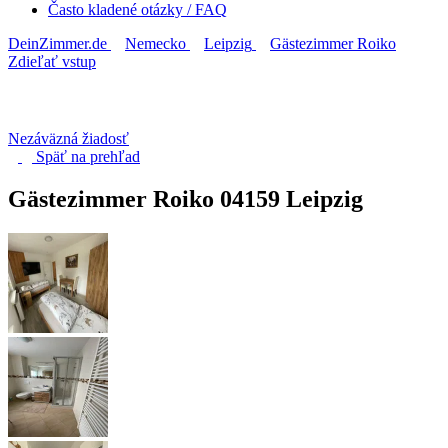
Často kladené otázky / FAQ
DeinZimmer.de
Nemecko
Leipzig
Gästezimmer Roiko
Zdieľať vstup
Nezáväzná žiadosť
Späť na
prehľad
Gästezimmer Roiko
04159 Leipzig