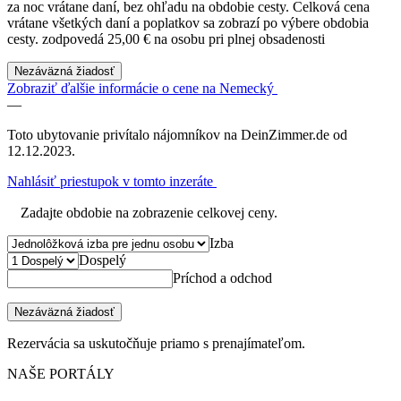
za noc vrátane daní, bez ohľadu na obdobie cesty. Celková cena
vrátane všetkých daní a poplatkov sa zobrazí po výbere obdobia
cesty.
zodpovedá 25,00 € na osobu pri plnej obsadenosti
Nezáväzná žiadosť
Zobraziť ďalšie informácie o cene na Nemecký
—
Toto ubytovanie privítalo nájomníkov na DeinZimmer.de od
12.12.2023.
Nahlásiť priestupok v tomto inzeráte
Zadajte obdobie na zobrazenie celkovej ceny.
Izba
Dospelý
Príchod a odchod
Nezáväzná žiadosť
Rezervácia sa uskutočňuje priamo s prenajímateľom.
NAŠE PORTÁLY