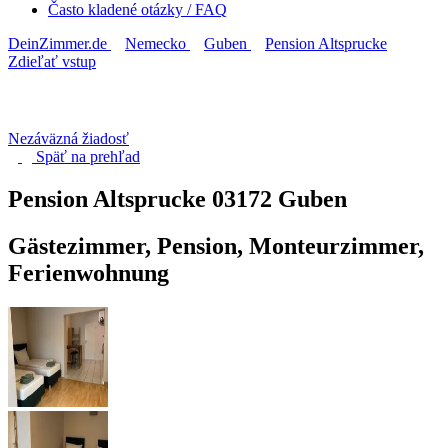
Často kladené otázky / FAQ
DeinZimmer.de
Nemecko
Guben
Pension Altsprucke
Zdieľať vstup
Nezáväzná žiadosť
Späť na
prehľad
Pension Altsprucke
03172 Guben
Gästezimmer, Pension, Monteurzimmer,
Ferienwohnung