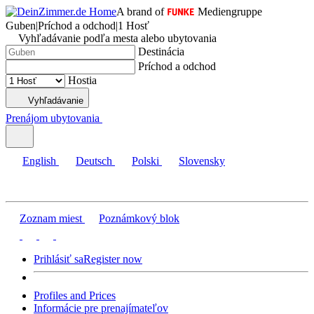
A brand of
Mediengruppe
Guben
|
Príchod a odchod
|
1 Hosť
Vyhľadávanie podľa mesta alebo ubytovania
Destinácia
Príchod a odchod
Hostia
Vyhľadávanie
Prenájom ubytovania
English
Deutsch
Polski
Slovensky
Zoznam miest
Poznámkový blok
Prihlásiť sa
Register now
Profiles and Prices
Informácie pre prenajímateľov