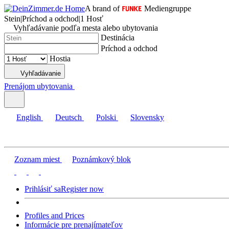
A brand of
Mediengruppe
Stein
|
Príchod a odchod
|
1 Hosť
Vyhľadávanie podľa mesta alebo ubytovania
Destinácia
Príchod a odchod
Hostia
Vyhľadávanie
Prenájom ubytovania
English
Deutsch
Polski
Slovensky
Zoznam miest
Poznámkový blok
Prihlásiť sa
Register now
Profiles and Prices
Informácie pre prenajímateľov