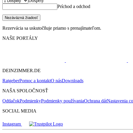
Dospelý
Príchod a odchod
Nezáväzná žiadosť
Rezervácia sa uskutočňuje priamo s prenajímateľom.
NAŠE PORTÁLY
DEINZIMMER.DE
Ratgeber
Pomoc a kontakt
O nás
Downloads
NAŠA SPOLOČNOSŤ
Odtlačok
Podmienky
Podmienky používania
Ochrana dát
Nastavenia c
SOCIAL MEDIA
Instagram