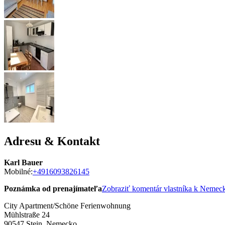
Adresu & Kontakt
Karl Bauer
Mobilné:
+4916093826145
Poznámka od prenajímateľa
Zobraziť komentár vlastníka k Neme
City Apartment/Schöne Ferienwohnung
Mühlstraße 24
90547
Stein, Nemecko