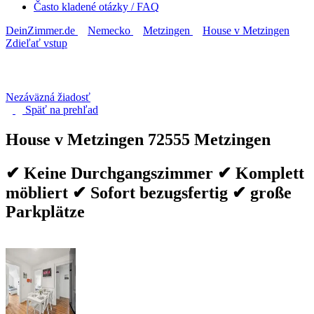
Často kladené otázky / FAQ
DeinZimmer.de
Nemecko
Metzingen
House v Metzingen
Zdieľať vstup
Nezáväzná žiadosť
Späť na
prehľad
House v Metzingen
72555 Metzingen
✔ Keine Durchgangszimmer ✔ Komplett
möbliert ✔ Sofort bezugsfertig ✔ große
Parkplätze