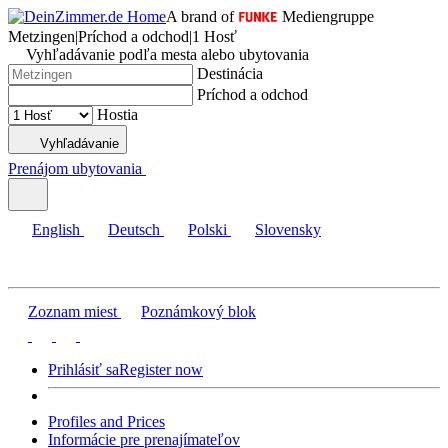
A brand of
Mediengruppe
Metzingen
|
Príchod a odchod
|
1 Hosť
Vyhľadávanie podľa mesta alebo ubytovania
Destinácia
Príchod a odchod
Hostia
Vyhľadávanie
Prenájom ubytovania
English
Deutsch
Polski
Slovensky
Zoznam miest
Poznámkový blok
Prihlásiť sa
Register now
Profiles and Prices
Informácie pre prenajímateľov