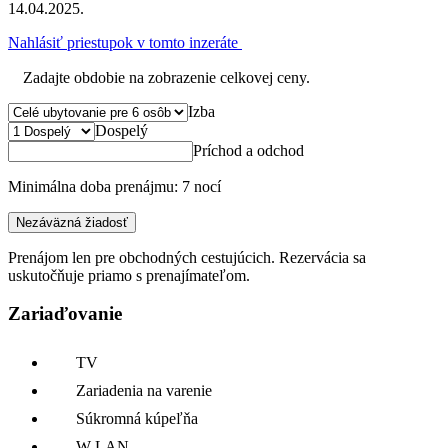
14.04.2025.
Nahlásiť priestupok v tomto inzeráte
Zadajte obdobie na zobrazenie celkovej ceny.
Izba
Dospelý
Príchod a odchod
Minimálna doba prenájmu: 7 nocí
Nezáväzná žiadosť
Prenájom len pre obchodných cestujúcich. Rezervácia sa
uskutočňuje priamo s prenajímateľom.
Zariaďovanie
TV
Zariadenia na varenie
Súkromná kúpeľňa
W-LAN