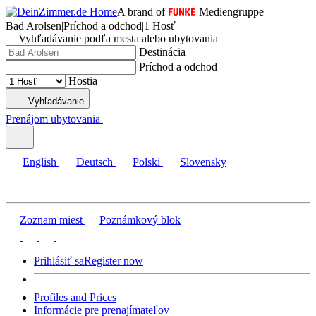
A brand of
Mediengruppe
Bad Arolsen
|
Príchod a odchod
|
1 Hosť
Vyhľadávanie podľa mesta alebo ubytovania
Destinácia
Príchod a odchod
Hostia
Vyhľadávanie
Prenájom ubytovania
English
Deutsch
Polski
Slovensky
Zoznam miest
Poznámkový blok
Prihlásiť sa
Register now
Profiles and Prices
Informácie pre prenajímateľov