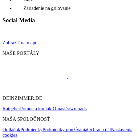
Zariadenie na grilovanie
Social Media
Zobraziť na mape
NAŠE PORTÁLY
DEINZIMMER.DE
Ratgeber
Pomoc a kontakt
O nás
Downloads
NAŠA SPOLOČNOSŤ
Odtlačok
Podmienky
Podmienky používania
Ochrana dát
Nastavenia
cookies