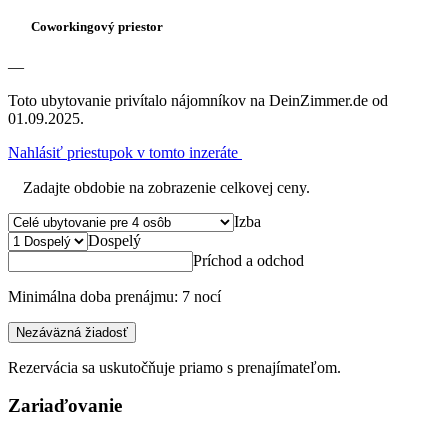
Coworkingový priestor
—
Toto ubytovanie privítalo nájomníkov na DeinZimmer.de od
01.09.2025.
Nahlásiť priestupok v tomto inzeráte
Zadajte obdobie na zobrazenie celkovej ceny.
Izba
Dospelý
Príchod a odchod
Minimálna doba prenájmu: 7 nocí
Nezáväzná žiadosť
Rezervácia sa uskutočňuje priamo s prenajímateľom.
Zariaďovanie