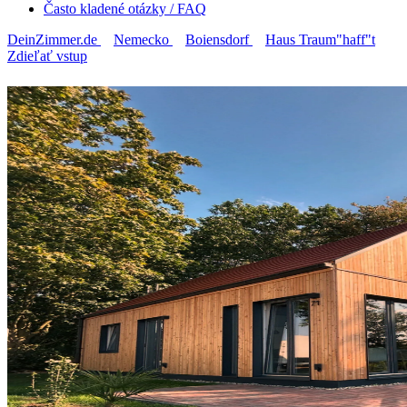
Často kladené otázky / FAQ
DeinZimmer.de
Nemecko
Boiensdorf
Haus Traum"haff"t
Zdieľať vstup