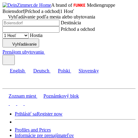
A brand of
Mediengruppe
Boiensdorf
|
Príchod a odchod
|
1 Hosť
Vyhľadávanie podľa mesta alebo ubytovania
Destinácia
Príchod a odchod
Hostia
Vyhľadávanie
Prenájom ubytovania
English
Deutsch
Polski
Slovensky
Zoznam miest
Poznámkový blok
Prihlásiť sa
Register now
Profiles and Prices
Informácie pre prenajímateľov