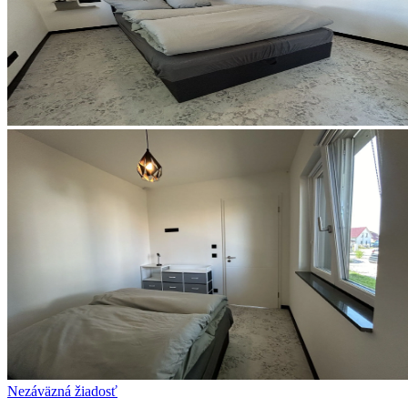
Nezáväzná žiadosť