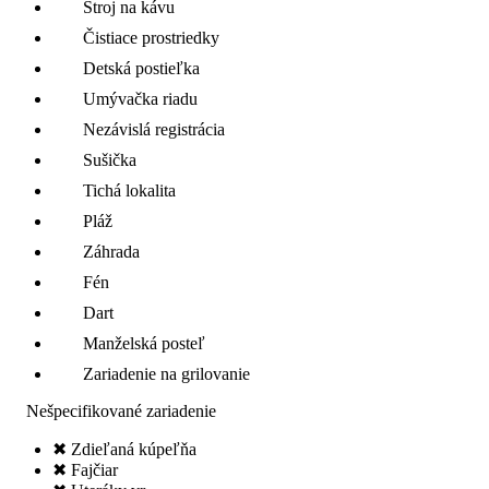
Stroj na kávu
Čistiace prostriedky
Detská postieľka
Umývačka riadu
Nezávislá registrácia
Sušička
Tichá lokalita
Pláž
Záhrada
Fén
Dart
Manželská posteľ
Zariadenie na grilovanie
Nešpecifikované zariadenie
✖ Zdieľaná kúpeľňa
✖ Fajčiar