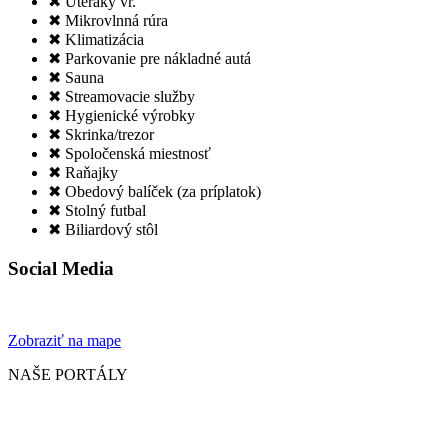
✖ Uteráky vr.
✖ Mikrovlnná rúra
✖ Klimatizácia
✖ Parkovanie pre nákladné autá
✖ Sauna
✖ Streamovacie služby
✖ Hygienické výrobky
✖ Skrinka/trezor
✖ Spoločenská miestnosť
✖ Raňajky
✖ Obedový balíček (za príplatok)
✖ Stolný futbal
✖ Biliardový stôl
Social Media
Zobraziť na mape
NAŠE PORTÁLY