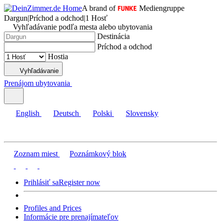
A brand of
Mediengruppe
Dargun
|
Príchod a odchod
|
1 Hosť
Vyhľadávanie podľa mesta alebo ubytovania
Destinácia
Príchod a odchod
Hostia
Vyhľadávanie
Prenájom ubytovania
English
Deutsch
Polski
Slovensky
Zoznam miest
Poznámkový blok
Prihlásiť sa
Register now
Profiles and Prices
Informácie pre prenajímateľov