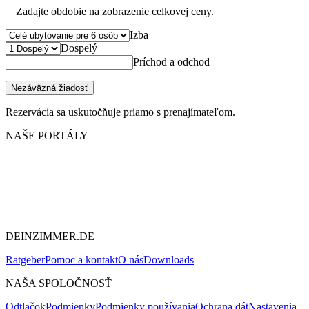
Zadajte obdobie na zobrazenie celkovej ceny.
Izba
Dospelý
Príchod a odchod
Nezáväzná žiadosť
Rezervácia sa uskutočňuje priamo s prenajímateľom.
NAŠE PORTÁLY
DEINZIMMER.DE
Ratgeber
Pomoc a kontakt
O nás
Downloads
NAŠA SPOLOČNOSŤ
Odtlačok
Podmienky
Podmienky používania
Ochrana dát
Nastavenia