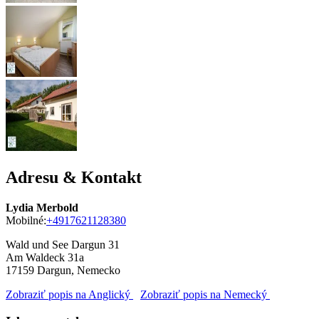
Adresu & Kontakt
Lydia Merbold
Mobilné:
+4917621128380
Wald und See Dargun 31
Am Waldeck 31a
17159
Dargun, Nemecko
Zobraziť popis na Anglický
Zobraziť popis na Nemecký