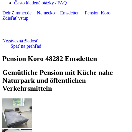
Často kladené otázky / FAQ
DeinZimmer.de
Nemecko
Emsdetten
Pension Koro
Zdieľať vstup
Nezáväzná žiadosť
Späť na
prehľad
Pension Koro
48282 Emsdetten
Gemütliche Pension mit Küche nahe
Naturpark und öffentlichen
Verkehrsmitteln