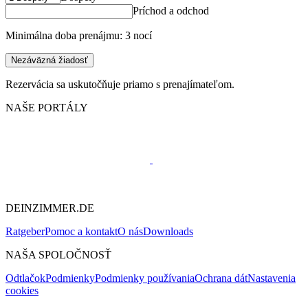
Príchod a odchod
Minimálna doba prenájmu: 3 nocí
Nezáväzná žiadosť
Rezervácia sa uskutočňuje priamo s prenajímateľom.
NAŠE PORTÁLY
DEINZIMMER.DE
Ratgeber
Pomoc a kontakt
O nás
Downloads
NAŠA SPOLOČNOSŤ
Odtlačok
Podmienky
Podmienky používania
Ochrana dát
Nastavenia
cookies