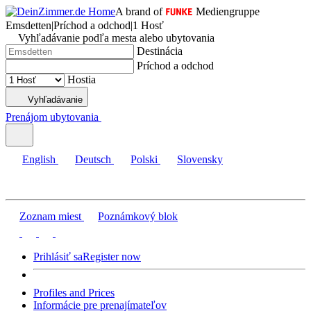
A brand of
Mediengruppe
Emsdetten
|
Príchod a odchod
|
1 Hosť
Vyhľadávanie podľa mesta alebo ubytovania
Destinácia
Príchod a odchod
Hostia
Vyhľadávanie
Prenájom ubytovania
English
Deutsch
Polski
Slovensky
Zoznam miest
Poznámkový blok
Prihlásiť sa
Register now
Profiles and Prices
Informácie pre prenajímateľov