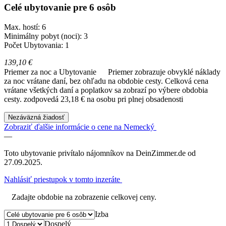
Celé ubytovanie pre 6 osôb
Max. hostí: 6
Minimálny pobyt (noci): 3
Počet Ubytovania: 1
139,10 €
Priemer za noc a Ubytovanie
Priemer zobrazuje obvyklé náklady
za noc vrátane daní, bez ohľadu na obdobie cesty. Celková cena
vrátane všetkých daní a poplatkov sa zobrazí po výbere obdobia
cesty.
zodpovedá 23,18 € na osobu pri plnej obsadenosti
Nezáväzná žiadosť
Zobraziť ďalšie informácie o cene na Nemecký
—
Toto ubytovanie privítalo nájomníkov na DeinZimmer.de od
27.09.2025.
Nahlásiť priestupok v tomto inzeráte
Zadajte obdobie na zobrazenie celkovej ceny.
Izba
Dospelý