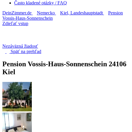
Často kladené otázky / FAQ
DeinZimmer.de
Nemecko
Kiel, Landeshauptstadt
Pension
Vossis-Haus-Sonnenschein
Zdieľať vstup
Nezáväzná žiadosť
Späť na
prehľad
Pension Vossis-Haus-Sonnenschein
24106
Kiel