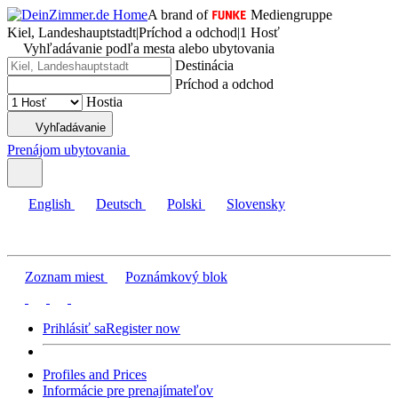
A brand of
Mediengruppe
Kiel, Landeshauptstadt
|
Príchod a odchod
|
1 Hosť
Vyhľadávanie podľa mesta alebo ubytovania
Destinácia
Príchod a odchod
Hostia
Vyhľadávanie
Prenájom ubytovania
English
Deutsch
Polski
Slovensky
Zoznam miest
Poznámkový blok
Prihlásiť sa
Register now
Profiles and Prices
Informácie pre prenajímateľov