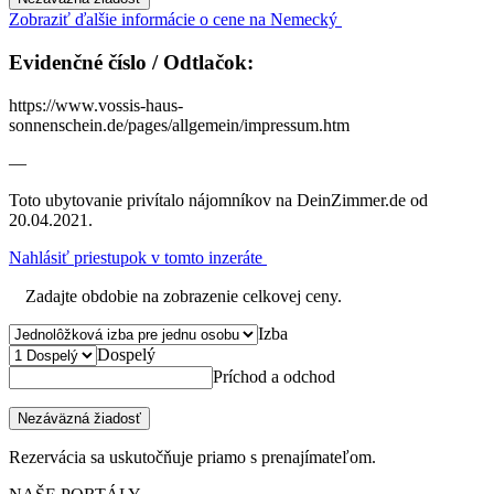
Zobraziť ďalšie informácie o cene na Nemecký
Evidenčné číslo / Odtlačok:
https://www.vossis-haus-
sonnenschein.de/pages/allgemein/impressum.htm
—
Toto ubytovanie privítalo nájomníkov na DeinZimmer.de od
20.04.2021.
Nahlásiť priestupok v tomto inzeráte
Zadajte obdobie na zobrazenie celkovej ceny.
Izba
Dospelý
Príchod a odchod
Nezáväzná žiadosť
Rezervácia sa uskutočňuje priamo s prenajímateľom.