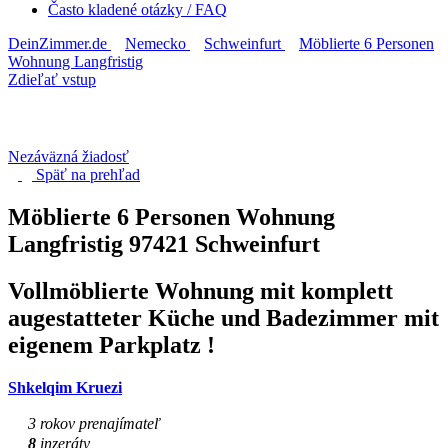
Často kladené otázky / FAQ
DeinZimmer.de
Nemecko
Schweinfurt
Möblierte 6 Personen
Wohnung Langfristig
Zdieľať vstup
Nezáväzná žiadosť
Späť na
prehľad
Möblierte 6 Personen Wohnung
Langfristig
97421 Schweinfurt
Vollmöblierte Wohnung mit komplett
augestatteter Küche und Badezimmer mit
eigenem Parkplatz !
Shkelqim Kruezi
3 rokov prenajímateľ
8
inzeráty