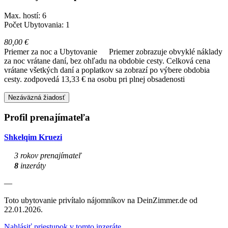
Max. hostí: 6
Počet Ubytovania: 1
80,00 €
Priemer za noc a Ubytovanie
Priemer zobrazuje obvyklé náklady
za noc vrátane daní, bez ohľadu na obdobie cesty. Celková cena
vrátane všetkých daní a poplatkov sa zobrazí po výbere obdobia
cesty.
zodpovedá 13,33 € na osobu pri plnej obsadenosti
Nezáväzná žiadosť
Profil prenajímateľa
Shkelqim Kruezi
3 rokov prenajímateľ
8
inzeráty
—
Toto ubytovanie privítalo nájomníkov na DeinZimmer.de od
22.01.2026.
Nahlásiť priestupok v tomto inzeráte