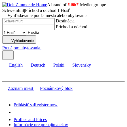
A brand of
Mediengruppe
Schweinfurt
|
Príchod a odchod
|
1 Hosť
Vyhľadávanie podľa mesta alebo ubytovania
Destinácia
Príchod a odchod
Hostia
Vyhľadávanie
Prenájom ubytovania
English
Deutsch
Polski
Slovensky
Zoznam miest
Poznámkový blok
Prihlásiť sa
Register now
Profiles and Prices
Informácie pre prenajímateľov