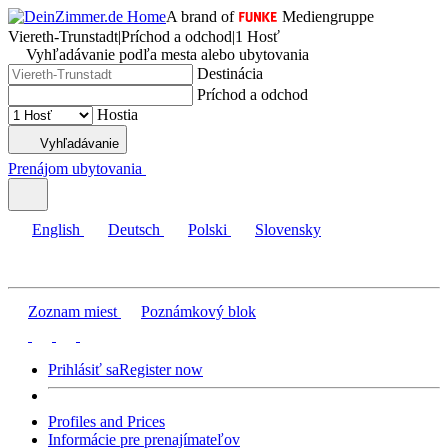
A brand of
Mediengruppe
Viereth-Trunstadt
|
Príchod a odchod
|
1 Hosť
Vyhľadávanie podľa mesta alebo ubytovania
Destinácia
Príchod a odchod
Hostia
Vyhľadávanie
Prenájom ubytovania
English
Deutsch
Polski
Slovensky
Zoznam miest
Poznámkový blok
Prihlásiť sa
Register now
Profiles and Prices
Informácie pre prenajímateľov