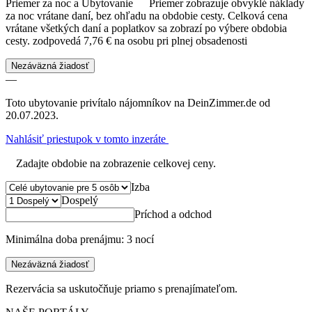
Priemer za noc a Ubytovanie
Priemer zobrazuje obvyklé náklady
za noc vrátane daní, bez ohľadu na obdobie cesty. Celková cena
vrátane všetkých daní a poplatkov sa zobrazí po výbere obdobia
cesty.
zodpovedá 7,76 € na osobu pri plnej obsadenosti
Nezáväzná žiadosť
—
Toto ubytovanie privítalo nájomníkov na DeinZimmer.de od
20.07.2023.
Nahlásiť priestupok v tomto inzeráte
Zadajte obdobie na zobrazenie celkovej ceny.
Izba
Dospelý
Príchod a odchod
Minimálna doba prenájmu: 3 nocí
Nezáväzná žiadosť
Rezervácia sa uskutočňuje priamo s prenajímateľom.