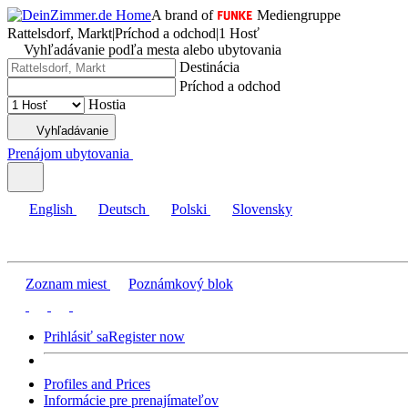
A brand of
Mediengruppe
Rattelsdorf, Markt
|
Príchod a odchod
|
1 Hosť
Vyhľadávanie podľa mesta alebo ubytovania
Destinácia
Príchod a odchod
Hostia
Vyhľadávanie
Prenájom ubytovania
English
Deutsch
Polski
Slovensky
Zoznam miest
Poznámkový blok
Prihlásiť sa
Register now
Profiles and Prices
Informácie pre prenajímateľov