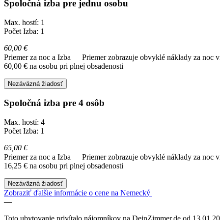
Spoločná izba pre jednu osobu
Max. hostí: 1
Počet Izba: 1
60,00 €
Priemer za noc a Izba
Priemer zobrazuje obvyklé náklady za noc vr
60,00 € na osobu pri plnej obsadenosti
Nezáväzná žiadosť
Spoločná izba pre 4 osôb
Max. hostí: 4
Počet Izba: 1
65,00 €
Priemer za noc a Izba
Priemer zobrazuje obvyklé náklady za noc vr
16,25 € na osobu pri plnej obsadenosti
Nezáväzná žiadosť
Zobraziť ďalšie informácie o cene na Nemecký
—
Toto ubytovanie privítalo nájomníkov na DeinZimmer.de od 13.01.20