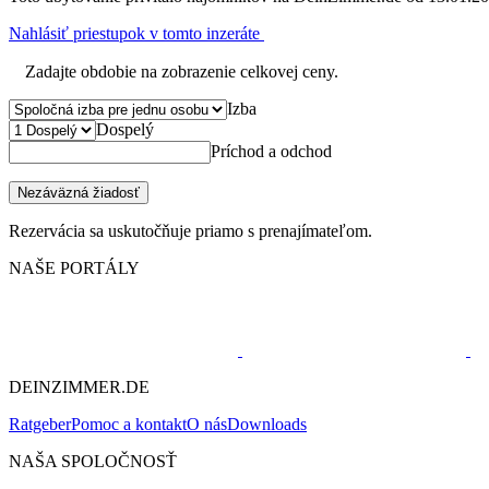
Nahlásiť priestupok v tomto inzeráte
Zadajte obdobie na zobrazenie celkovej ceny.
Izba
Dospelý
Príchod a odchod
Nezáväzná žiadosť
Rezervácia sa uskutočňuje priamo s prenajímateľom.
NAŠE PORTÁLY
DEINZIMMER.DE
Ratgeber
Pomoc a kontakt
O nás
Downloads
NAŠA SPOLOČNOSŤ