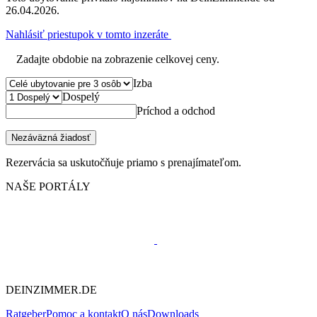
26.04.2026.
Nahlásiť priestupok v tomto inzeráte
Zadajte obdobie na zobrazenie celkovej ceny.
Izba
Dospelý
Príchod a odchod
Nezáväzná žiadosť
Rezervácia sa uskutočňuje priamo s prenajímateľom.
NAŠE PORTÁLY
DEINZIMMER.DE
Ratgeber
Pomoc a kontakt
O nás
Downloads