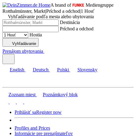
A brand of
Mediengruppe
Rotthalmünster, Markt
|
Príchod a odchod
|
1 Hosť
Vyhľadávanie podľa mesta alebo ubytovania
Destinácia
Príchod a odchod
Hostia
Vyhľadávanie
Prenájom ubytovania
English
Deutsch
Polski
Slovensky
Zoznam miest
Poznámkový blok
Prihlásiť sa
Register now
Profiles and Prices
Informácie pre prenajímateľov