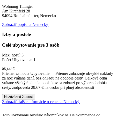
Wohnung Tillinger
Am Kirchfeld 28
94094
Rotthalmünster, Nemecko
Zobraziť popis na Nemecký
Izby a postele
Celé ubytovanie pre 3 osôb
Max. hostí: 3
Počet Ubytovania: 1
89,00 €
Priemer za noc a Ubytovanie
Priemer zobrazuje obvyklé náklady
za noc vrátane daní, bez ohľadu na obdobie cesty. Celková cena
vrátane všetkých daní a poplatkov sa zobrazí po výbere obdobia
cesty.
zodpovedá 29,67 € na osobu pri plnej obsadenosti
Nezáväzná žiadosť
Zobraziť ďalšie informácie o cene na Nemecký
—
Toto ubytovanie privítalo nájomníkov na DeinZimmer.de od