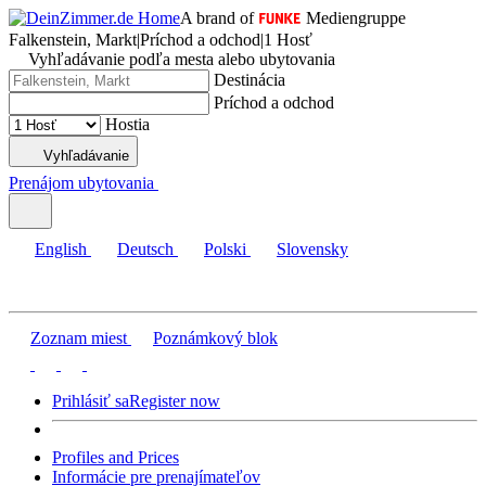
A brand of
Mediengruppe
Falkenstein, Markt
|
Príchod a odchod
|
1 Hosť
Vyhľadávanie podľa mesta alebo ubytovania
Destinácia
Príchod a odchod
Hostia
Vyhľadávanie
Prenájom ubytovania
English
Deutsch
Polski
Slovensky
Zoznam miest
Poznámkový blok
Prihlásiť sa
Register now
Profiles and Prices
Informácie pre prenajímateľov