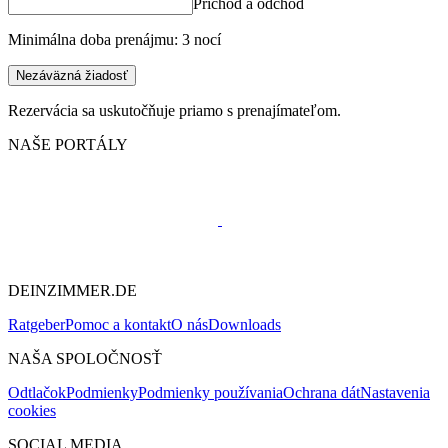
Príchod a odchod
Minimálna doba prenájmu: 3 nocí
Nezáväzná žiadosť
Rezervácia sa uskutočňuje priamo s prenajímateľom.
NAŠE PORTÁLY
DEINZIMMER.DE
Ratgeber
Pomoc a kontakt
O nás
Downloads
NAŠA SPOLOČNOSŤ
Odtlačok
Podmienky
Podmienky používania
Ochrana dát
Nastavenia
cookies
SOCIAL MEDIA