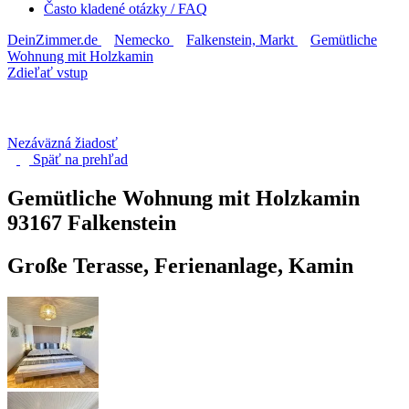
Často kladené otázky / FAQ
DeinZimmer.de
Nemecko
Falkenstein, Markt
Gemütliche
Wohnung mit Holzkamin
Zdieľať vstup
Nezáväzná žiadosť
Späť na
prehľad
Gemütliche Wohnung mit Holzkamin
93167 Falkenstein
Große Terasse, Ferienanlage, Kamin