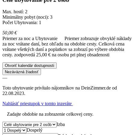
Max. hostí: 2
Minimálny pobyt (noci): 3
Počet Ubytovania: 1
50,00 €
Priemer za noc a Ubytovanie
Priemer zobrazuje obvyklé náklady
za noc vrátane daní, bez ohľadu na obdobie cesty. Celková cena
vrátane všetkých daní a poplatkov sa zobrazí po výbere obdobia
cesty.
zodpovedá 25,00 € na osobu pri plnej obsadenosti
Otvoriť kalendár dostupnosti
Nezáväzná žiadosť
—
Toto ubytovanie privítalo nájomníkov na DeinZimmer.de od
22.08.2023.
Nahlásiť priestupok v tomto inzeráte
Zadajte obdobie na zobrazenie celkovej ceny.
Izba
Dospelý