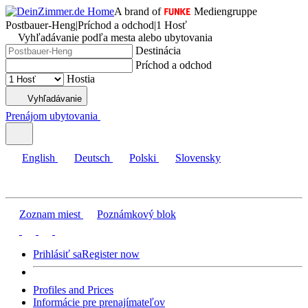
A brand of
Mediengruppe
Postbauer-Heng
|
Príchod a odchod
|
1 Hosť
Vyhľadávanie podľa mesta alebo ubytovania
Destinácia
Príchod a odchod
Hostia
Vyhľadávanie
Prenájom ubytovania
English
Deutsch
Polski
Slovensky
Zoznam miest
Poznámkový blok
Prihlásiť sa
Register now
Profiles and Prices
Informácie pre prenajímateľov