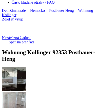
Často kladené otázky / FAQ
DeinZimmer.de
Nemecko
Postbauer-Heng
Wohnung
Kollinger
Zdieľať vstup
Nezáväzná žiadosť
Späť na
prehľad
Wohnung Kollinger
92353 Postbauer-
Heng