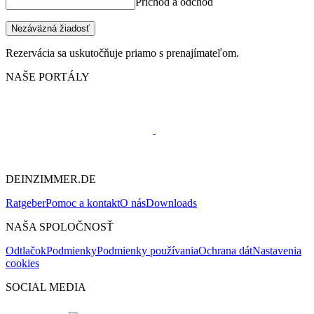
Príchod a odchod
Nezáväzná žiadosť
Rezervácia sa uskutočňuje priamo s prenajímateľom.
NAŠE PORTÁLY
DEINZIMMER.DE
Ratgeber
Pomoc a kontakt
O nás
Downloads
NAŠA SPOLOČNOSŤ
Odtlačok
Podmienky
Podmienky používania
Ochrana dát
Nastavenia
cookies
SOCIAL MEDIA