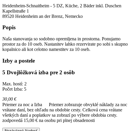
Heidenheim-Schnaitheim - 5 DZ, Küche, 2 Bäder inkl. Duschen
Kapellstraße 1
89520
Heidenheim an der Brenz, Nemecko
Popis
Naša stanovanja so sodobno opremljena in prostorna. Ponujamo
prostor za do 10 oseb. Nastanitev lahko rezervirate po sobi s skupno
kopalnico ali kot celotno namestitev za 10 oseb.
Izby a postele
5 Dvojlôžková izba pre 2 osôb
Max. hostí: 2
Počet Izba: 5
30,00 €
Priemer za noc a Izba
Priemer zobrazuje obvyklé náklady za noc
vrátane daní, bez ohľadu na obdobie cesty. Celková cena vrátane
všetkých daní a poplatkov sa zobrazí po výbere obdobia cesty.
zodpovedá 15,00 € na osobu pri plnej obsadenosti
Nezáväzná žiadosť