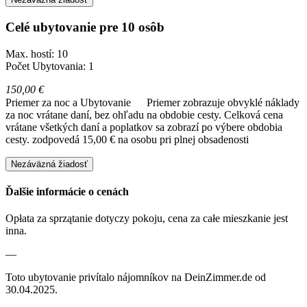
Celé ubytovanie pre 10 osôb
Max. hostí: 10
Počet Ubytovania: 1
150,00 €
Priemer za noc a Ubytovanie
Priemer zobrazuje obvyklé náklady
za noc vrátane daní, bez ohľadu na obdobie cesty. Celková cena
vrátane všetkých daní a poplatkov sa zobrazí po výbere obdobia
cesty.
zodpovedá 15,00 € na osobu pri plnej obsadenosti
Nezáväzná žiadosť
Ďalšie informácie o cenách
Opłata za sprzątanie dotyczy pokoju, cena za całe mieszkanie jest
inna.
—
Toto ubytovanie privítalo nájomníkov na DeinZimmer.de od
30.04.2025.