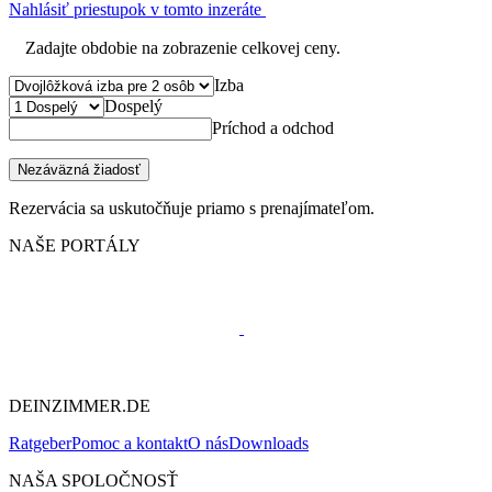
Nahlásiť priestupok v tomto inzeráte
Zadajte obdobie na zobrazenie celkovej ceny.
Izba
Dospelý
Príchod a odchod
Nezáväzná žiadosť
Rezervácia sa uskutočňuje priamo s prenajímateľom.
NAŠE PORTÁLY
DEINZIMMER.DE
Ratgeber
Pomoc a kontakt
O nás
Downloads
NAŠA SPOLOČNOSŤ