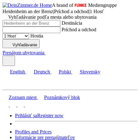
A brand of
Mediengruppe
Heidenheim an der Brenz
|
Príchod a odchod
|
1 Hosť
Vyhľadávanie podľa mesta alebo ubytovania
Destinácia
Príchod a odchod
Hostia
Vyhľadávanie
Prenájom ubytovania
English
Deutsch
Polski
Slovensky
Zoznam miest
Poznámkový blok
Prihlásiť sa
Register now
Profiles and Prices
Informácie pre prenajímateľov