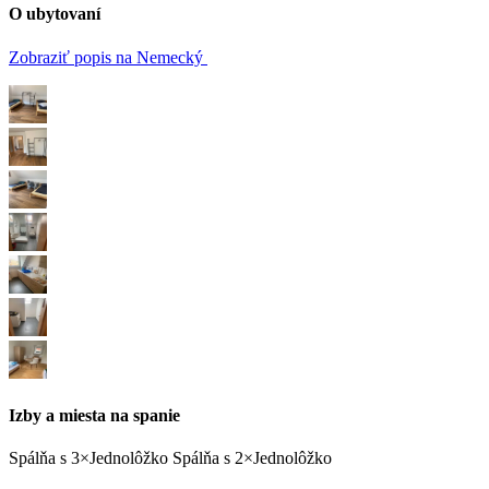
O ubytovaní
Zobraziť popis na Nemecký
Izby a miesta na spanie
Spálňa
s
3×Jednolôžko
Spálňa
s
2×Jednolôžko