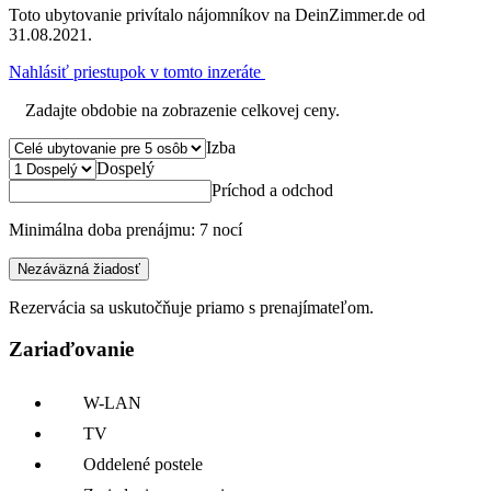
Toto ubytovanie privítalo nájomníkov na DeinZimmer.de od
31.08.2021.
Nahlásiť priestupok v tomto inzeráte
Zadajte obdobie na zobrazenie celkovej ceny.
Izba
Dospelý
Príchod a odchod
Minimálna doba prenájmu: 7 nocí
Nezáväzná žiadosť
Rezervácia sa uskutočňuje priamo s prenajímateľom.
Zariaďovanie
W-LAN
TV
Oddelené postele