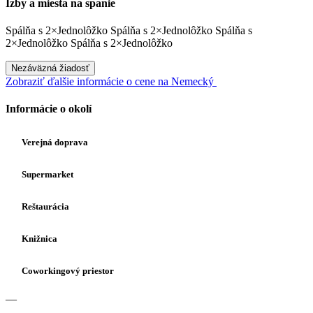
Izby a miesta na spanie
Spálňa
s
2×Jednolôžko
Spálňa
s
2×Jednolôžko
Spálňa
s
2×Jednolôžko
Spálňa
s
2×Jednolôžko
Nezáväzná žiadosť
Zobraziť ďalšie informácie o cene na Nemecký
Informácie o okolí
Verejná doprava
Supermarket
Reštaurácia
Knižnica
Coworkingový priestor
—