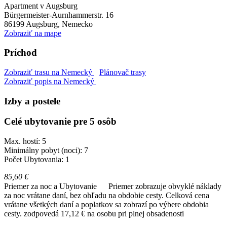
Apartment v Augsburg
Bürgermeister-Aurnhammerstr. 16
86199
Augsburg, Nemecko
Zobraziť na mape
Príchod
Zobraziť trasu na Nemecký
Plánovač trasy
Zobraziť popis na Nemecký
Izby a postele
Celé ubytovanie pre 5 osôb
Max. hostí: 5
Minimálny pobyt (noci): 7
Počet Ubytovania: 1
85,60 €
Priemer za noc a Ubytovanie
Priemer zobrazuje obvyklé náklady
za noc vrátane daní, bez ohľadu na obdobie cesty. Celková cena
vrátane všetkých daní a poplatkov sa zobrazí po výbere obdobia
cesty.
zodpovedá 17,12 € na osobu pri plnej obsadenosti