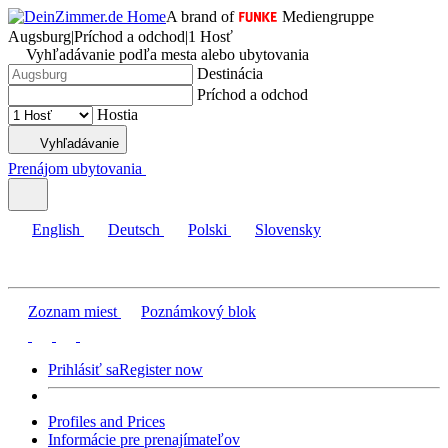
A brand of
Mediengruppe
Augsburg
|
Príchod a odchod
|
1 Hosť
Vyhľadávanie podľa mesta alebo ubytovania
Destinácia
Príchod a odchod
Hostia
Vyhľadávanie
Prenájom ubytovania
English
Deutsch
Polski
Slovensky
Zoznam miest
Poznámkový blok
Prihlásiť sa
Register now
Profiles and Prices
Informácie pre prenajímateľov