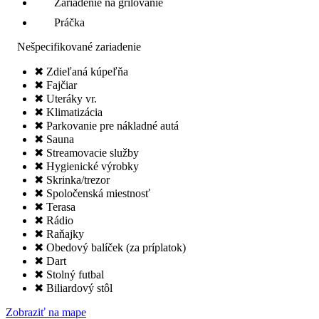
Zariadenie na grilovanie
Práčka
Nešpecifikované zariadenie
✖ Zdieľaná kúpeľňa
✖ Fajčiar
✖ Uteráky vr.
✖ Klimatizácia
✖ Parkovanie pre nákladné autá
✖ Sauna
✖ Streamovacie služby
✖ Hygienické výrobky
✖ Skrinka/trezor
✖ Spoločenská miestnosť
✖ Terasa
✖ Rádio
✖ Raňajky
✖ Obedový balíček (za príplatok)
✖ Dart
✖ Stolný futbal
✖ Biliardový stôl
Zobraziť na mape