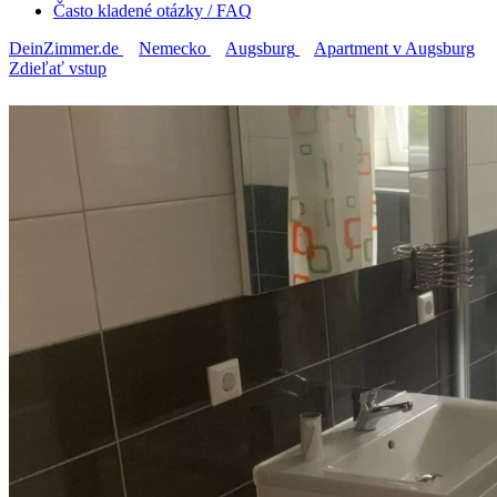
Často kladené otázky / FAQ
DeinZimmer.de
Nemecko
Augsburg
Apartment v Augsburg
Zdieľať vstup