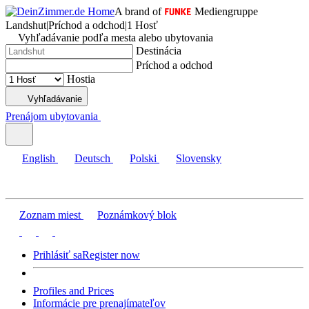
A brand of
Mediengruppe
Landshut
|
Príchod a odchod
|
1 Hosť
Vyhľadávanie podľa mesta alebo ubytovania
Destinácia
Príchod a odchod
Hostia
Vyhľadávanie
Prenájom ubytovania
English
Deutsch
Polski
Slovensky
Zoznam miest
Poznámkový blok
Prihlásiť sa
Register now
Profiles and Prices
Informácie pre prenajímateľov