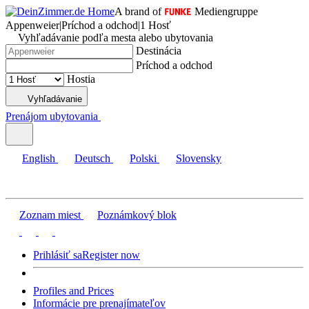
A brand of
Mediengruppe
Appenweier
|
Príchod a odchod
|
1 Hosť
Vyhľadávanie podľa mesta alebo ubytovania
Destinácia
Príchod a odchod
Hostia
Vyhľadávanie
Prenájom ubytovania
English
Deutsch
Polski
Slovensky
Zoznam miest
Poznámkový blok
Prihlásiť sa
Register now
Profiles and Prices
Informácie pre prenajímateľov