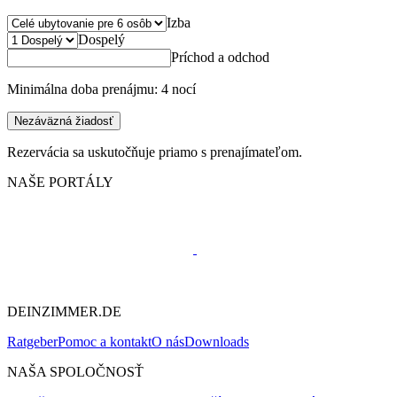
Izba
Dospelý
Príchod a odchod
Minimálna doba prenájmu: 4 nocí
Nezáväzná žiadosť
Rezervácia sa uskutočňuje priamo s prenajímateľom.
NAŠE PORTÁLY
DEINZIMMER.DE
Ratgeber
Pomoc a kontakt
O nás
Downloads
NAŠA SPOLOČNOSŤ