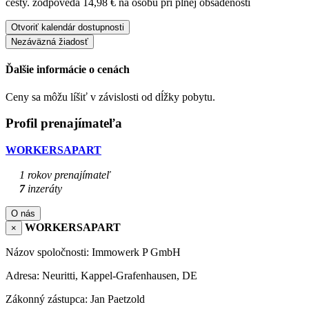
cesty.
zodpovedá 14,98 € na osobu pri plnej obsadenosti
Otvoriť kalendár dostupnosti
Nezáväzná žiadosť
Ďalšie informácie o cenách
Ceny sa môžu líšiť v závislosti od dĺžky pobytu.
Profil prenajímateľa
WORKERSAPART
1 rokov prenajímateľ
7
inzeráty
O nás
WORKERSAPART
×
Názov spoločnosti: Immowerk P GmbH
Adresa: Neuritti, Kappel-Grafenhausen, DE
Zákonný zástupca: Jan Paetzold