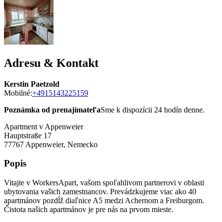
Adresu & Kontakt
Kerstin Paetzold
Mobilné:
+4915143225159
Poznámka od prenajímateľa
Sme k dispozícii 24 hodín denne.
Apartment v Appenweier
Hauptstraße 17
77767
Appenweier, Nemecko
Popis
Vitajte v WorkersApart, vašom spoľahlivom partnerovi v oblasti
ubytovania vašich zamestnancov. Prevádzkujeme viac ako 40
apartmánov pozdĺž diaľnice A5 medzi Achernom a Freiburgom.
Čistota našich apartmánov je pre nás na prvom mieste.