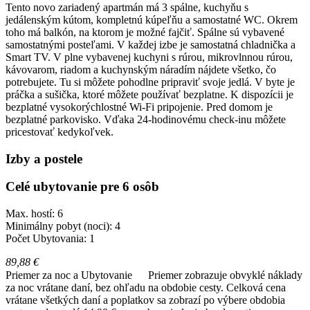
Tento novo zariadený apartmán má 3 spálne, kuchyňu s
jedálenským kútom, kompletnú kúpeľňu a samostatné WC. Okrem
toho má balkón, na ktorom je možné fajčiť. Spálne sú vybavené
samostatnými posteľami. V každej izbe je samostatná chladnička a
Smart TV. V plne vybavenej kuchyni s rúrou, mikrovlnnou rúrou,
kávovarom, riadom a kuchynským náradím nájdete všetko, čo
potrebujete. Tu si môžete pohodlne pripraviť svoje jedlá. V byte je
práčka a sušička, ktoré môžete používať bezplatne. K dispozícii je
bezplatné vysokorýchlostné Wi-Fi pripojenie. Pred domom je
bezplatné parkovisko. Vďaka 24-hodinovému check-inu môžete
pricestovať kedykoľvek.
Izby a postele
Celé ubytovanie pre 6 osôb
Max. hostí: 6
Minimálny pobyt (noci): 4
Počet Ubytovania: 1
89,88 €
Priemer za noc a Ubytovanie
Priemer zobrazuje obvyklé náklady
za noc vrátane daní, bez ohľadu na obdobie cesty. Celková cena
vrátane všetkých daní a poplatkov sa zobrazí po výbere obdobia