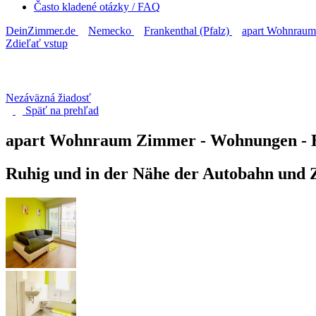
Často kladené otázky / FAQ
DeinZimmer.de
Nemecko
Frankenthal (Pfalz)
apart Wohnraum
Zdieľať vstup
Nezáväzná žiadosť
Späť na
prehľad
apart Wohnraum Zimmer - Wohnungen -
Ruhig und in der Nähe der Autobahn und Z