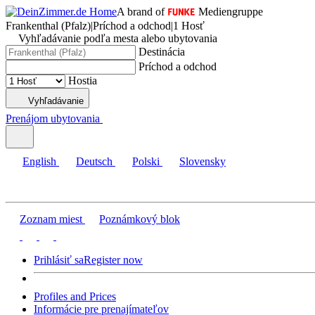
A brand of
Mediengruppe
Frankenthal (Pfalz)
|
Príchod a odchod
|
1 Hosť
Vyhľadávanie podľa mesta alebo ubytovania
Destinácia
Príchod a odchod
Hostia
Vyhľadávanie
Prenájom ubytovania
English
Deutsch
Polski
Slovensky
Zoznam miest
Poznámkový blok
Prihlásiť sa
Register now
Profiles and Prices
Informácie pre prenajímateľov