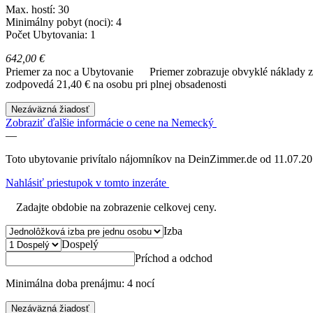
Max. hostí: 30
Minimálny pobyt (noci): 4
Počet Ubytovania: 1
642,00 €
Priemer za noc a Ubytovanie
Priemer zobrazuje obvyklé náklady za
zodpovedá 21,40 € na osobu pri plnej obsadenosti
Nezáväzná žiadosť
Zobraziť ďalšie informácie o cene na Nemecký
—
Toto ubytovanie privítalo nájomníkov na DeinZimmer.de od 11.07.20
Nahlásiť priestupok v tomto inzeráte
Zadajte obdobie na zobrazenie celkovej ceny.
Izba
Dospelý
Príchod a odchod
Minimálna doba prenájmu: 4 nocí
Nezáväzná žiadosť