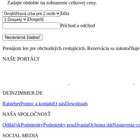
Zadajte obdobie na zobrazenie celkovej ceny.
Izba
Dospelý
Príchod a odchod
Nezáväzná žiadosť
Prenájom len pre obchodných cestujúcich. Rezervácia sa uskutočňuje
NAŠE PORTÁLY
DEINZIMMER.DE
Ratgeber
Pomoc a kontakt
O nás
Downloads
NAŠA SPOLOČNOSŤ
Odtlačok
Podmienky
Podmienky používania
Ochrana dát
Nastavenia c
SOCIAL MEDIA