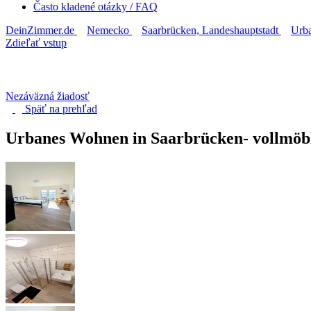
Často kladené otázky / FAQ
DeinZimmer.de
Nemecko
Saarbrücken, Landeshauptstadt
Urba
Zdieľať vstup
Nezáväzná žiadosť
Späť na
prehľad
Urbanes Wohnen in Saarbrücken- vollmöb