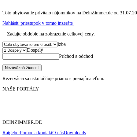
—
Toto ubytovanie privítalo nájomníkov na DeinZimmer.de od 31.07.20
Nahlásiť priestupok v tomto inzeráte
Zadajte obdobie na zobrazenie celkovej ceny.
Izba
Dospelý
Príchod a odchod
Nezáväzná žiadosť
Rezervácia sa uskutočňuje priamo s prenajímateľom.
NAŠE PORTÁLY
DEINZIMMER.DE
Ratgeber
Pomoc a kontakt
O nás
Downloads