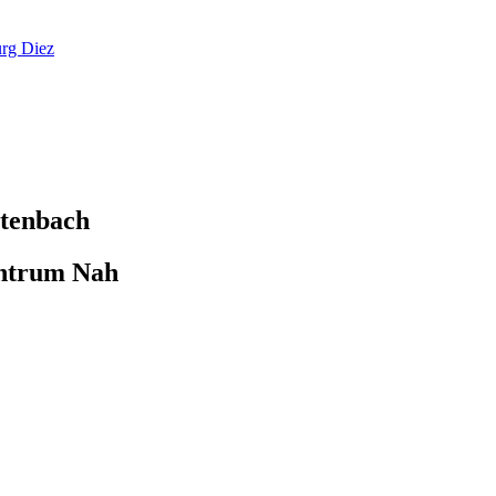
rg Diez
stenbach
entrum Nah