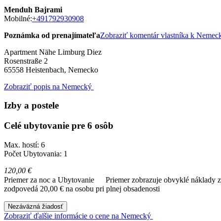
Menduh Bajrami
Mobilné:
+491792930908
Poznámka od prenajímateľa
Zobraziť komentár vlastníka k Neme
Apartment Nähe Limburg Diez
Rosenstraße 2
65558
Heistenbach, Nemecko
Zobraziť popis na Nemecký
Izby a postele
Celé ubytovanie pre 6 osôb
Max. hostí: 6
Počet Ubytovania: 1
120,00 €
Priemer za noc a Ubytovanie
Priemer zobrazuje obvyklé náklady za
zodpovedá 20,00 € na osobu pri plnej obsadenosti
Nezáväzná žiadosť
Zobraziť ďalšie informácie o cene na Nemecký