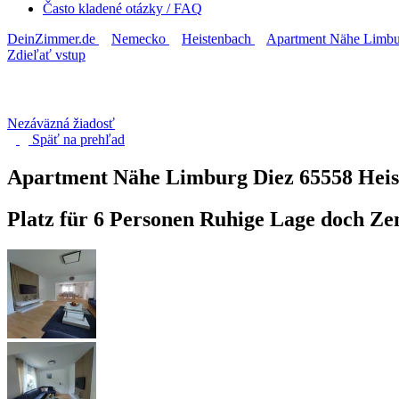
Často kladené otázky / FAQ
DeinZimmer.de
Nemecko
Heistenbach
Apartment Nähe Limbu
Zdieľať vstup
Nezáväzná žiadosť
Späť na
prehľad
Apartment Nähe Limburg Diez
65558 Hei
Platz für 6 Personen Ruhige Lage doch Z