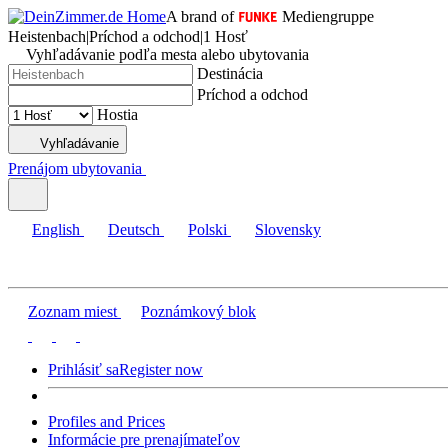
A brand of
Mediengruppe
Heistenbach
|
Príchod a odchod
|
1 Hosť
Vyhľadávanie podľa mesta alebo ubytovania
Destinácia
Príchod a odchod
Hostia
Vyhľadávanie
Prenájom ubytovania
English
Deutsch
Polski
Slovensky
Zoznam miest
Poznámkový blok
Prihlásiť sa
Register now
Profiles and Prices
Informácie pre prenajímateľov