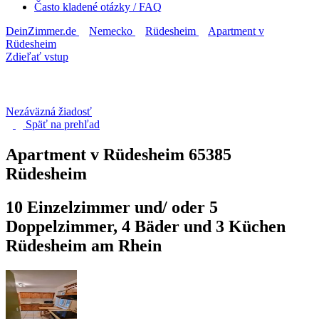
Často kladené otázky / FAQ
DeinZimmer.de
Nemecko
Rüdesheim
Apartment v
Rüdesheim
Zdieľať vstup
Nezáväzná žiadosť
Späť na
prehľad
Apartment v Rüdesheim
65385
Rüdesheim
10 Einzelzimmer und/ oder 5
Doppelzimmer, 4 Bäder und 3 Küchen
Rüdesheim am Rhein