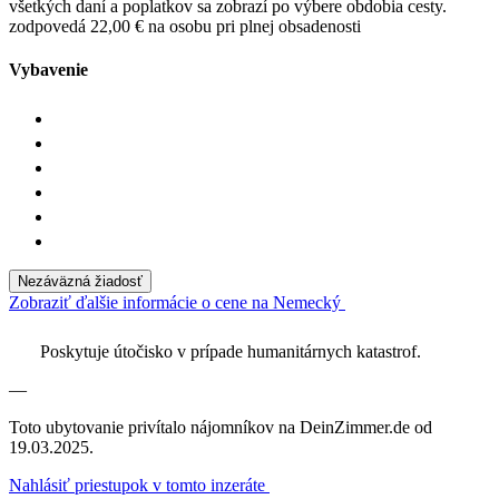
všetkých daní a poplatkov sa zobrazí po výbere obdobia cesty.
zodpovedá 22,00 € na osobu pri plnej obsadenosti
Vybavenie
Nezáväzná žiadosť
Zobraziť ďalšie informácie o cene na Nemecký
Poskytuje útočisko v prípade humanitárnych katastrof.
—
Toto ubytovanie privítalo nájomníkov na DeinZimmer.de od
19.03.2025.
Nahlásiť priestupok v tomto inzeráte