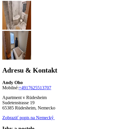
Adresu & Kontakt
Andy Oho
Mobilné:
+4917625513707
Apartment v Rüdesheim
Sudetenstrasse 19
65385
Rüdesheim, Nemecko
Zobraziť popis na Nemecký
Izby a postele