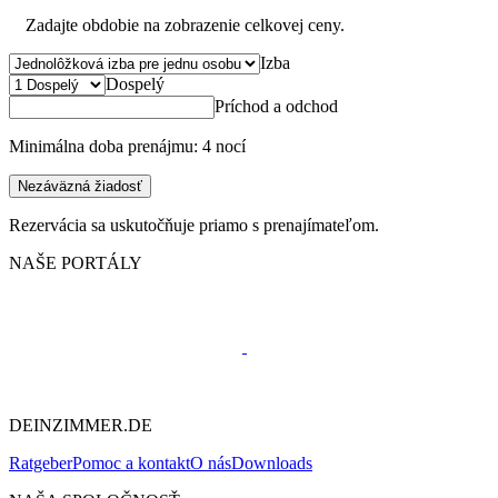
Zadajte obdobie na zobrazenie celkovej ceny.
Izba
Dospelý
Príchod a odchod
Minimálna doba prenájmu: 4 nocí
Nezáväzná žiadosť
Rezervácia sa uskutočňuje priamo s prenajímateľom.
NAŠE PORTÁLY
DEINZIMMER.DE
Ratgeber
Pomoc a kontakt
O nás
Downloads