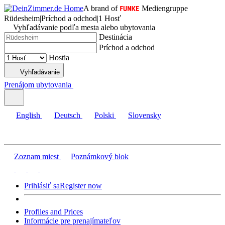
A brand of
Mediengruppe
Rüdesheim
|
Príchod a odchod
|
1 Hosť
Vyhľadávanie podľa mesta alebo ubytovania
Destinácia
Príchod a odchod
Hostia
Vyhľadávanie
Prenájom ubytovania
English
Deutsch
Polski
Slovensky
Zoznam miest
Poznámkový blok
Prihlásiť sa
Register now
Profiles and Prices
Informácie pre prenajímateľov