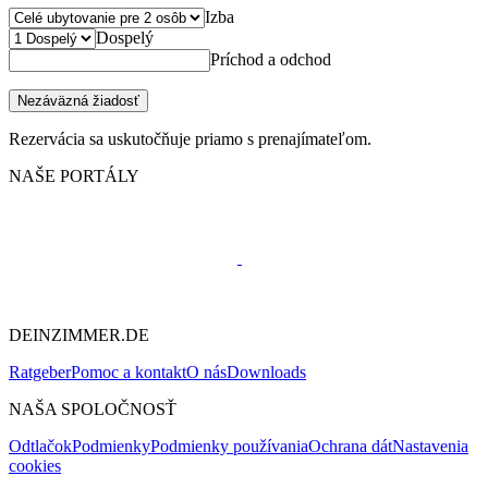
Izba
Dospelý
Príchod a odchod
Nezáväzná žiadosť
Rezervácia sa uskutočňuje priamo s prenajímateľom.
NAŠE PORTÁLY
DEINZIMMER.DE
Ratgeber
Pomoc a kontakt
O nás
Downloads
NAŠA SPOLOČNOSŤ
Odtlačok
Podmienky
Podmienky používania
Ochrana dát
Nastavenia
cookies