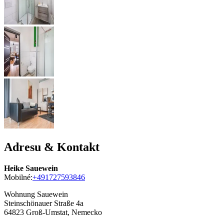
Adresu & Kontakt
Heike Sauewein
Mobilné:
+491727593846
Wohnung Sauewein
Steinschönauer Straße 4a
64823
Groß-Umstat, Nemecko