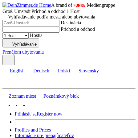
A brand of
Mediengruppe
Groß-Umstadt
|
Príchod a odchod
|
1 Hosť
Vyhľadávanie podľa mesta alebo ubytovania
Destinácia
Príchod a odchod
Hostia
Vyhľadávanie
Prenájom ubytovania
English
Deutsch
Polski
Slovensky
Zoznam miest
Poznámkový blok
Prihlásiť sa
Register now
Profiles and Prices
Informácie pre prenajímateľov