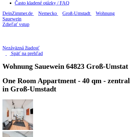
Často kladené otázky / FAQ
DeinZimmer.de
Nemecko
Groß-Umstadt
Wohnung
Sauewein
Zdieľať vstup
Nezáväzná žiadosť
Späť na
prehľad
Wohnung Sauewein
64823 Groß-Umstat
One Room Appartment - 40 qm - zentral
in Groß-Umstadt