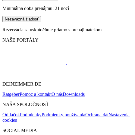
Minimálna doba prenájmu: 21 nocí
Nezáväzná žiadosť
Rezervácia sa uskutočňuje priamo s prenajímateľom.
NAŠE PORTÁLY
DEINZIMMER.DE
Ratgeber
Pomoc a kontakt
O nás
Downloads
NAŠA SPOLOČNOSŤ
Odtlačok
Podmienky
Podmienky používania
Ochrana dát
Nastavenia
cookies
SOCIAL MEDIA