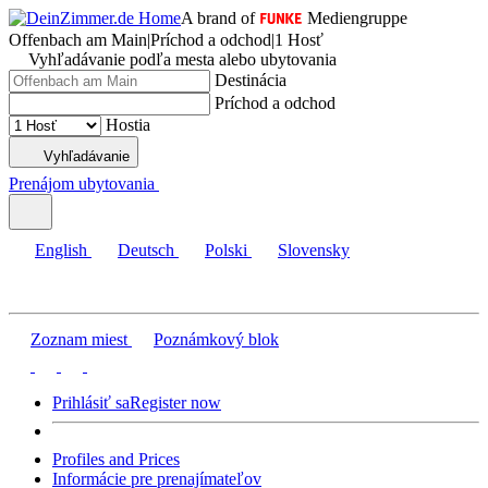
A brand of
Mediengruppe
Offenbach am Main
|
Príchod a odchod
|
1 Hosť
Vyhľadávanie podľa mesta alebo ubytovania
Destinácia
Príchod a odchod
Hostia
Vyhľadávanie
Prenájom ubytovania
English
Deutsch
Polski
Slovensky
Zoznam miest
Poznámkový blok
Prihlásiť sa
Register now
Profiles and Prices
Informácie pre prenajímateľov