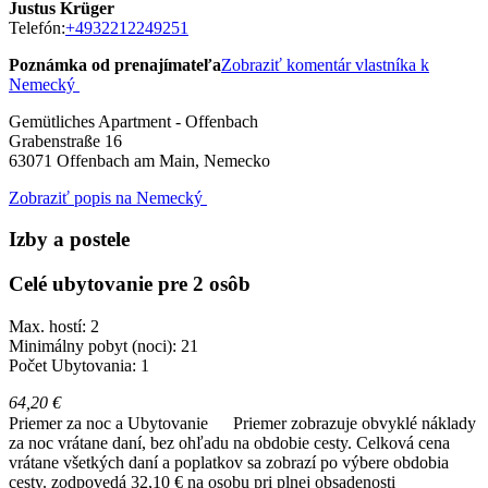
Justus Krüger
Telefón:
+4932212249251
Poznámka od prenajímateľa
Zobraziť komentár vlastníka k
Nemecký
Gemütliches Apartment - Offenbach
Grabenstraße 16
63071
Offenbach am Main, Nemecko
Zobraziť popis na Nemecký
Izby a postele
Celé ubytovanie pre 2 osôb
Max. hostí: 2
Minimálny pobyt (noci): 21
Počet Ubytovania: 1
64,20 €
Priemer za noc a Ubytovanie
Priemer zobrazuje obvyklé náklady
za noc vrátane daní, bez ohľadu na obdobie cesty. Celková cena
vrátane všetkých daní a poplatkov sa zobrazí po výbere obdobia
cesty.
zodpovedá 32,10 € na osobu pri plnej obsadenosti