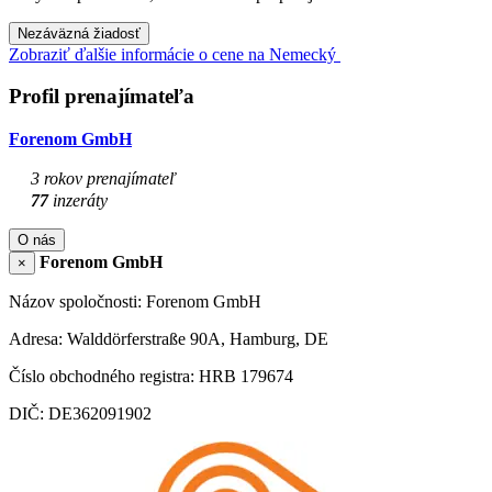
Nezáväzná žiadosť
Zobraziť ďalšie informácie o cene na Nemecký
Profil prenajímateľa
Forenom GmbH
3 rokov prenajímateľ
77
inzeráty
O nás
Forenom GmbH
×
Názov spoločnosti: Forenom GmbH
Adresa: Walddörferstraße 90A, Hamburg, DE
Číslo obchodného registra: HRB 179674
DIČ: DE362091902