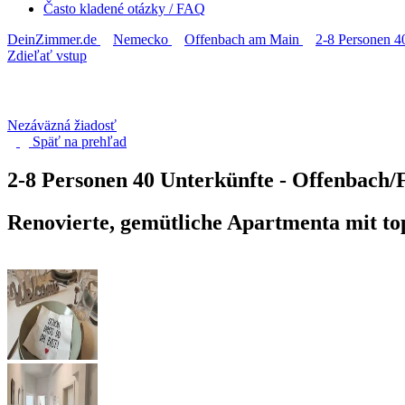
Často kladené otázky / FAQ
DeinZimmer.de
Nemecko
Offenbach am Main
2-8 Personen 4
Zdieľať vstup
Nezáväzná žiadosť
Späť na
prehľad
2-8 Personen 40 Unterkünfte - Offenbach
Renovierte, gemütliche Apartmenta mit to