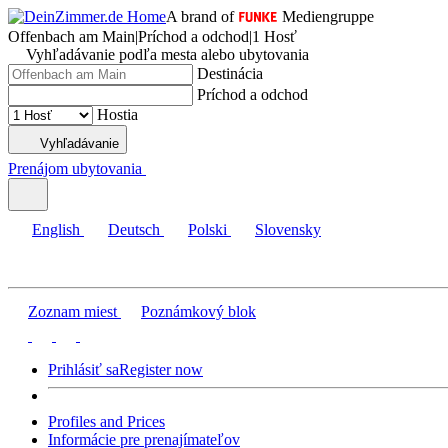
A brand of
Mediengruppe
Offenbach am Main
|
Príchod a odchod
|
1 Hosť
Vyhľadávanie podľa mesta alebo ubytovania
Destinácia
Príchod a odchod
Hostia
Vyhľadávanie
Prenájom ubytovania
English
Deutsch
Polski
Slovensky
Zoznam miest
Poznámkový blok
Prihlásiť sa
Register now
Profiles and Prices
Informácie pre prenajímateľov