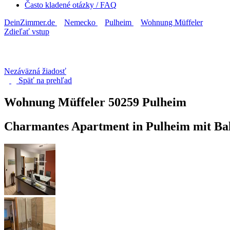
Často kladené otázky / FAQ
DeinZimmer.de
Nemecko
Pulheim
Wohnung Müffeler
Zdieľať vstup
Nezáväzná žiadosť
Späť na
prehľad
Wohnung Müffeler
50259 Pulheim
Charmantes Apartment in Pulheim mit Ba