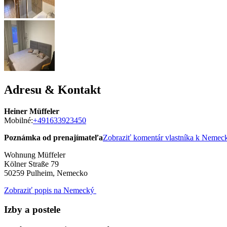
Adresu & Kontakt
Heiner Müffeler
Mobilné:
+491633923450
Poznámka od prenajímateľa
Zobraziť komentár vlastníka k Neme
Wohnung Müffeler
Kölner Straße 79
50259
Pulheim, Nemecko
Zobraziť popis na Nemecký
Izby a postele