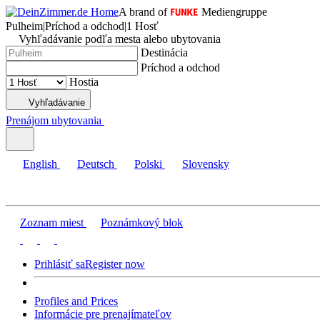
A brand of
Mediengruppe
Pulheim
|
Príchod a odchod
|
1 Hosť
Vyhľadávanie podľa mesta alebo ubytovania
Destinácia
Príchod a odchod
Hostia
Vyhľadávanie
Prenájom ubytovania
English
Deutsch
Polski
Slovensky
Zoznam miest
Poznámkový blok
Prihlásiť sa
Register now
Profiles and Prices
Informácie pre prenajímateľov