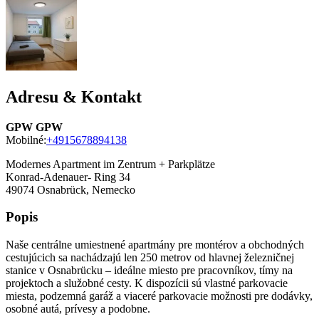
Adresu & Kontakt
GPW GPW
Mobilné:
+4915678894138
Modernes Apartment im Zentrum + Parkplätze
Konrad-Adenauer- Ring 34
49074
Osnabrück, Nemecko
Popis
Naše centrálne umiestnené apartmány pre montérov a obchodných
cestujúcich sa nachádzajú len 250 metrov od hlavnej železničnej
stanice v Osnabrücku – ideálne miesto pre pracovníkov, tímy na
projektoch a služobné cesty. K dispozícii sú vlastné parkovacie
miesta, podzemná garáž a viaceré parkovacie možnosti pre dodávky,
osobné autá, prívesy a podobne.