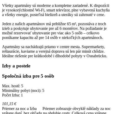
Všetky apartmány sú moderne a kompletne zariadené. K dispozícii
je vysokorýchlostné Wi-Fi, smart televízor, plne vybavená kuchyňa
a všetky energie, posteľná bielizeň a uteráky sú zahrnuté v cene.
Jeden z našich apartmánov má približne 65 m², pozostáva z troch
izieb a poskytuje ubytovanie pre až 6 montérov. Na požiadanie je
možné rezervovať ubytovanie pre viac ako 5 osôb – celkovo
ponúkame kapacitu až pre 14 osôb v niekoľkých apartmánoch.
Apartmány sa nachádzajú priamo v centre mesta. Supermarkety,
reštaurácie, kaviarne a verejná doprava sú len pár minút chôdze.
Ideálne riešenie pre krátkodobé i dlhodobé pobyty v Osnabrücku.
Izby a postele
Spoločná izba pre 5 osôb
Max. hostí: 5
Minimálny pobyt (noci): 5
Počet Izba: 1
101,15 €
Priemer za noc a Izba
Priemer zobrazuje obvyklé náklady za noc
vrátane daní, bez ohľadu na obdobie cesty. Celková cena vrátane