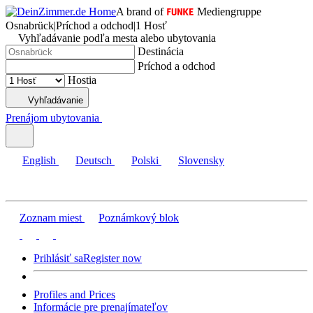
A brand of
Mediengruppe
Osnabrück
|
Príchod a odchod
|
1 Hosť
Vyhľadávanie podľa mesta alebo ubytovania
Destinácia
Príchod a odchod
Hostia
Vyhľadávanie
Prenájom ubytovania
English
Deutsch
Polski
Slovensky
Zoznam miest
Poznámkový blok
Prihlásiť sa
Register now
Profiles and Prices
Informácie pre prenajímateľov