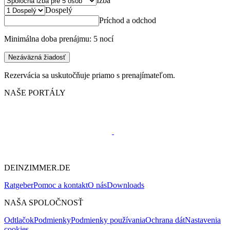
Izba
Dospelý
Príchod a odchod
Minimálna doba prenájmu: 5 nocí
Nezáväzná žiadosť
Rezervácia sa uskutočňuje priamo s prenajímateľom.
NAŠE PORTÁLY
DEINZIMMER.DE
Ratgeber
Pomoc a kontakt
O nás
Downloads
NAŠA SPOLOČNOSŤ
Odtlačok
Podmienky
Podmienky používania
Ochrana dát
Nastavenia
cookies