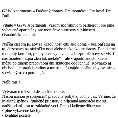
GPW Apartments – Dočasný domov. Pre montérov. Pre hostí. Pre
ľudí.
Vitajte v GPW Apartments, vašom spoľahlivom partnerovi pre plne
vybavené apartmány pre montérov a turistov v Münsteri,
Osnabrücku a okolí.
Naším cieľom je, aby sa každý hosť cítil ako doma – bez ohľadu na
to, či zostáva na niekoľko nocí alebo niekoľko mesiacov. Ponúkame
moderný komfort, premyslené vybavenie a bezproblémový servis. U
nás montéri nespia „len tak niekde“ – ale v apartmánoch, kde si
môžu po dlhom pracovnom dni skutočne oddýchnuť. Rovnako aj
obchodní cestujúci, rodiny a turisti u nás nájdu ideálne ubytovanie –
so všetkým, čo potrebujú.
Naša misia
Vytvárame miesta, kde sa cítite dobre.
Našou misiou je spríjemniť pracovný pobyt aj voľný čas. Veríme, že
kvalitný spánok, funkčné priestory a príjemná atmosféra nie sú
nadštandard – sú to základné veci. Preto kladieme dôraz na:
• plne vybavené kuchyne
• kvalitné postele