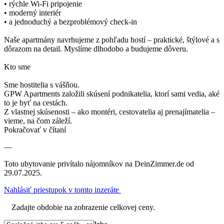
• rýchle Wi-Fi pripojenie
• moderný interiér
• a jednoduchý a bezproblémový check-in
Naše apartmány navrhujeme z pohľadu hostí – praktické, štýlové a s
dôrazom na detail. Myslíme dlhodobo a budujeme dôveru.
Kto sme
Sme hostitelia s vášňou.
GPW Apartments založili skúsení podnikatelia, ktorí sami vedia, aké
to je byť na cestách.
Z vlastnej skúsenosti – ako montéri, cestovatelia aj prenajímatelia –
vieme, na čom záleží.
Pokračovať v čítaní
—
Toto ubytovanie privítalo nájomníkov na DeinZimmer.de od
29.07.2025.
Nahlásiť priestupok v tomto inzeráte
Zadajte obdobie na zobrazenie celkovej ceny.