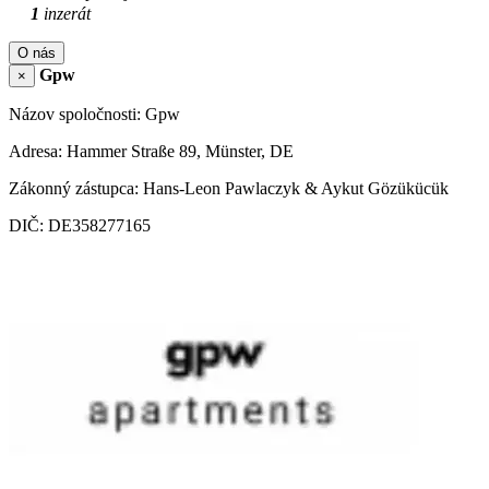
1
inzerát
O nás
Gpw
×
Názov spoločnosti: Gpw
Adresa: Hammer Straße 89, Münster, DE
Zákonný zástupca: Hans-Leon Pawlaczyk & Aykut Gözükücük
DIČ: DE358277165