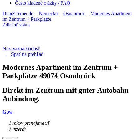
Často kladené otázky / FAQ
DeinZimmer.de
Nemecko
Osnabrück
Modernes Apartment
im Zentrum + Parkplätze
Zdieľať vstup
Nezáväzná žiadosť
Späť na
prehľad
Modernes Apartment im Zentrum +
Parkplätze
49074 Osnabrück
Direkt im Zentrum mit guter Autobahn
Anbindung.
Gpw
1 rokov prenajímateľ
1
inzerát