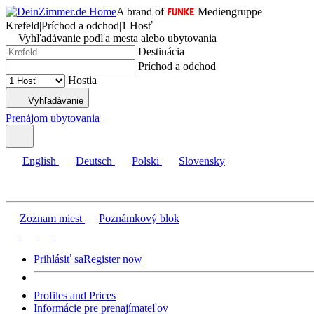
A brand of
Mediengruppe
Krefeld
|
Príchod a odchod
|
1 Hosť
Vyhľadávanie podľa mesta alebo ubytovania
Destinácia
Príchod a odchod
Hostia
Vyhľadávanie
Prenájom ubytovania
English
Deutsch
Polski
Slovensky
Zoznam miest
Poznámkový blok
Prihlásiť sa
Register now
Profiles and Prices
Informácie pre prenajímateľov