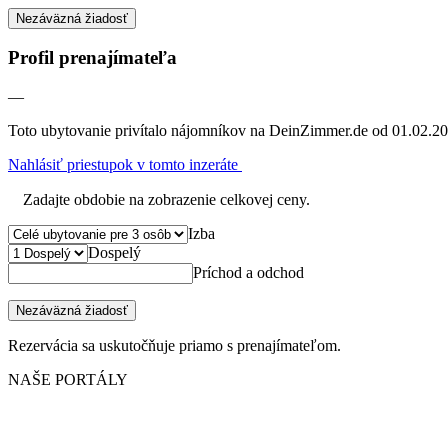
Nezáväzná žiadosť
Profil prenajímateľa
—
Toto ubytovanie privítalo nájomníkov na DeinZimmer.de od 01.02.20
Nahlásiť priestupok v tomto inzeráte
Zadajte obdobie na zobrazenie celkovej ceny.
Izba
Dospelý
Príchod a odchod
Nezáväzná žiadosť
Rezervácia sa uskutočňuje priamo s prenajímateľom.
NAŠE PORTÁLY