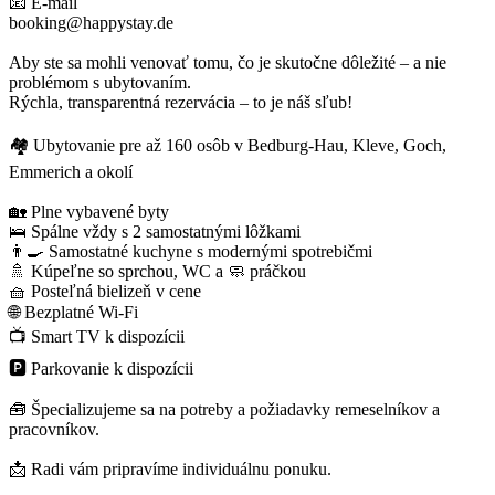
📧 E-mail
booking@happystay.de
Aby ste sa mohli venovať tomu, čo je skutočne dôležité – a nie
problémom s ubytovaním.
Rýchla, transparentná rezervácia – to je náš sľub!
🏘️ Ubytovanie pre až 160 osôb v Bedburg-Hau, Kleve, Goch,
Emmerich a okolí
🏡 Plne vybavené byty
🛌 Spálne vždy s 2 samostatnými lôžkami
👨‍🍳 Samostatné kuchyne s modernými spotrebičmi
🚿 Kúpeľne so sprchou, WC a 🧼 práčkou
🧺 Posteľná bielizeň v cene
🌐 Bezplatné Wi-Fi
📺 Smart TV k dispozícii
🅿️ Parkovanie k dispozícii
🧰 Špecializujeme sa na potreby a požiadavky remeselníkov a
pracovníkov.
📩 Radi vám pripravíme individuálnu ponuku.