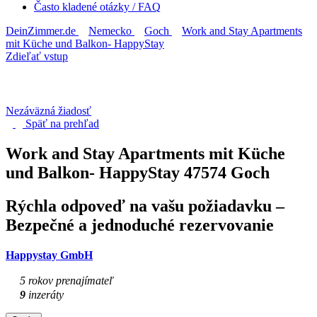
Často kladené otázky / FAQ
DeinZimmer.de
Nemecko
Goch
Work and Stay Apartments
mit Küche und Balkon- HappyStay
Zdieľať vstup
Nezáväzná žiadosť
Späť na
prehľad
Work and Stay Apartments mit Küche
und Balkon- HappyStay
47574 Goch
Rýchla odpoveď na vašu požiadavku –
Bezpečné a jednoduché rezervovanie
Happystay GmbH
5 rokov prenajímateľ
9
inzeráty