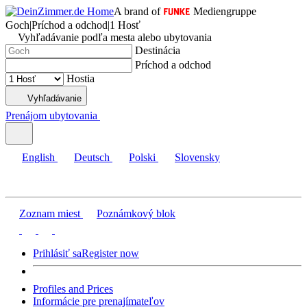
A brand of
Mediengruppe
Goch
|
Príchod a odchod
|
1 Hosť
Vyhľadávanie podľa mesta alebo ubytovania
Destinácia
Príchod a odchod
Hostia
Vyhľadávanie
Prenájom ubytovania
English
Deutsch
Polski
Slovensky
Zoznam miest
Poznámkový blok
Prihlásiť sa
Register now
Profiles and Prices
Informácie pre prenajímateľov