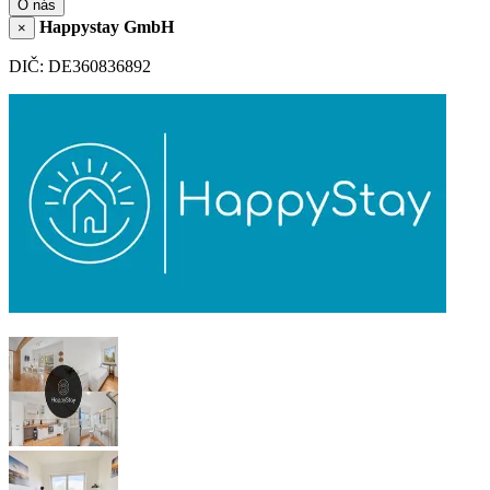
O nás
Happystay GmbH
×
DIČ: DE360836892