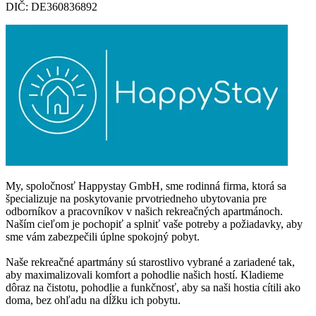
DIČ: DE360836892
My, spoločnosť Happystay GmbH, sme rodinná firma, ktorá sa
špecializuje na poskytovanie prvotriedneho ubytovania pre
odborníkov a pracovníkov v našich rekreačných apartmánoch.
Naším cieľom je pochopiť a splniť vaše potreby a požiadavky, aby
sme vám zabezpečili úplne spokojný pobyt.
Naše rekreačné apartmány sú starostlivo vybrané a zariadené tak,
aby maximalizovali komfort a pohodlie našich hostí. Kladieme
dôraz na čistotu, pohodlie a funkčnosť, aby sa naši hostia cítili ako
doma, bez ohľadu na dĺžku ich pobytu.