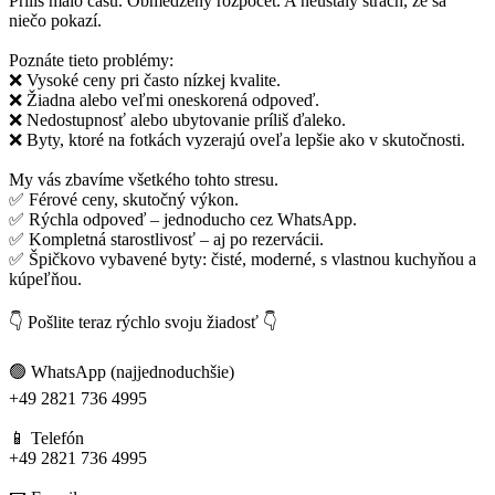
Príliš málo času. Obmedzený rozpočet. A neustály strach, že sa
niečo pokazí.
Poznáte tieto problémy:
❌ Vysoké ceny pri často nízkej kvalite.
❌ Žiadna alebo veľmi oneskorená odpoveď.
❌ Nedostupnosť alebo ubytovanie príliš ďaleko.
❌ Byty, ktoré na fotkách vyzerajú oveľa lepšie ako v skutočnosti.
My vás zbavíme všetkého tohto stresu.
✅ Férové ceny, skutočný výkon.
✅ Rýchla odpoveď – jednoducho cez WhatsApp.
✅ Kompletná starostlivosť – aj po rezervácii.
✅ Špičkovo vybavené byty: čisté, moderné, s vlastnou kuchyňou a
kúpeľňou.
👇 Pošlite teraz rýchlo svoju žiadosť 👇
🟢 WhatsApp (najjednoduchšie)
+49 2821 736 4995
📱 Telefón
+49 2821 736 4995