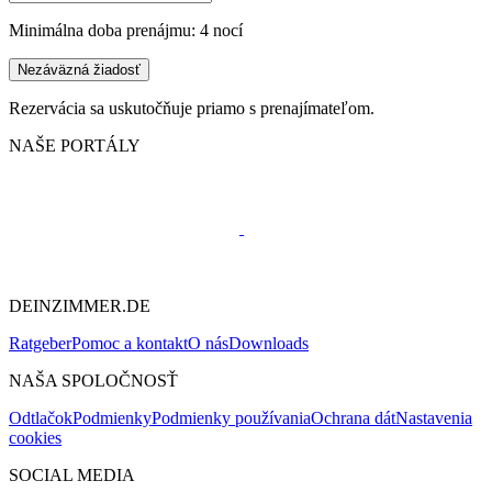
Minimálna doba prenájmu: 4 nocí
Nezáväzná žiadosť
Rezervácia sa uskutočňuje priamo s prenajímateľom.
NAŠE PORTÁLY
DEINZIMMER.DE
Ratgeber
Pomoc a kontakt
O nás
Downloads
NAŠA SPOLOČNOSŤ
Odtlačok
Podmienky
Podmienky používania
Ochrana dát
Nastavenia
cookies
SOCIAL MEDIA