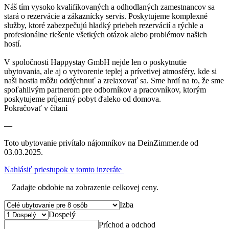
Náš tím vysoko kvalifikovaných a odhodlaných zamestnancov sa
stará o rezervácie a zákaznícky servis. Poskytujeme komplexné
služby, ktoré zabezpečujú hladký priebeh rezervácií a rýchle a
profesionálne riešenie všetkých otázok alebo problémov našich
hostí.
V spoločnosti Happystay GmbH nejde len o poskytnutie
ubytovania, ale aj o vytvorenie teplej a prívetivej atmosféry, kde si
naši hostia môžu oddýchnuť a zrelaxovať sa. Sme hrdí na to, že sme
spoľahlivým partnerom pre odborníkov a pracovníkov, ktorým
poskytujeme príjemný pobyt ďaleko od domova.
Pokračovať v čítaní
—
Toto ubytovanie privítalo nájomníkov na DeinZimmer.de od
03.03.2025.
Nahlásiť priestupok v tomto inzeráte
Zadajte obdobie na zobrazenie celkovej ceny.
Izba
Dospelý
Príchod a odchod