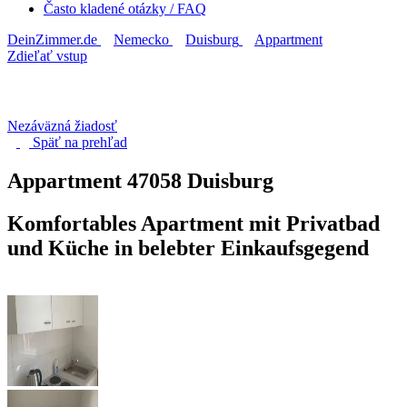
Často kladené otázky / FAQ
DeinZimmer.de
Nemecko
Duisburg
Appartment
Zdieľať vstup
Nezáväzná žiadosť
Späť na
prehľad
Appartment
47058 Duisburg
Komfortables Apartment mit Privatbad
und Küche in belebter Einkaufsgegend