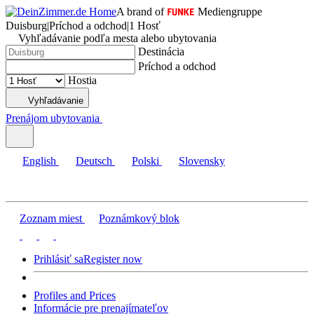
A brand of
Mediengruppe
Duisburg
|
Príchod a odchod
|
1 Hosť
Vyhľadávanie podľa mesta alebo ubytovania
Destinácia
Príchod a odchod
Hostia
Vyhľadávanie
Prenájom ubytovania
English
Deutsch
Polski
Slovensky
Zoznam miest
Poznámkový blok
Prihlásiť sa
Register now
Profiles and Prices
Informácie pre prenajímateľov