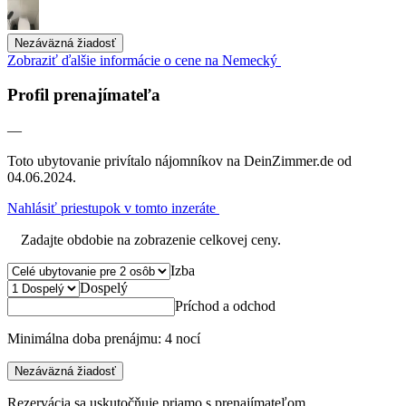
Nezáväzná žiadosť
Zobraziť ďalšie informácie o cene na Nemecký
Profil prenajímateľa
—
Toto ubytovanie privítalo nájomníkov na DeinZimmer.de od
04.06.2024.
Nahlásiť priestupok v tomto inzeráte
Zadajte obdobie na zobrazenie celkovej ceny.
Izba
Dospelý
Príchod a odchod
Minimálna doba prenájmu: 4 nocí
Nezáväzná žiadosť
Rezervácia sa uskutočňuje priamo s prenajímateľom.