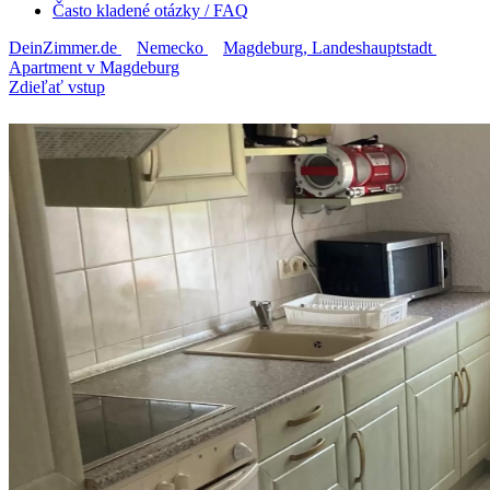
Často kladené otázky / FAQ
DeinZimmer.de
Nemecko
Magdeburg, Landeshauptstadt
Apartment v Magdeburg
Zdieľať vstup