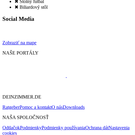
✖ Stolný futbal
✖ Biliardový stôl
Social Media
Zobraziť na mape
NAŠE PORTÁLY
DEINZIMMER.DE
Ratgeber
Pomoc a kontakt
O nás
Downloads
NAŠA SPOLOČNOSŤ
Odtlačok
Podmienky
Podmienky používania
Ochrana dát
Nastavenia
cookies