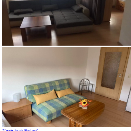
Nezáväzná žiadosť