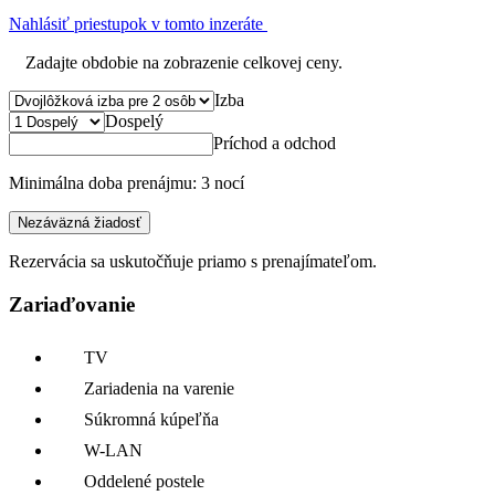
Nahlásiť priestupok v tomto inzeráte
Zadajte obdobie na zobrazenie celkovej ceny.
Izba
Dospelý
Príchod a odchod
Minimálna doba prenájmu: 3 nocí
Nezáväzná žiadosť
Rezervácia sa uskutočňuje priamo s prenajímateľom.
Zariaďovanie
TV
Zariadenia na varenie
Súkromná kúpeľňa
W-LAN
Oddelené postele