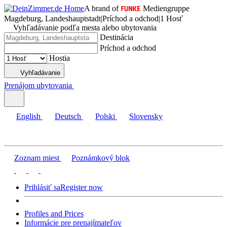
A brand of
Mediengruppe
Magdeburg, Landeshauptstadt
|
Príchod a odchod
|
1 Hosť
Vyhľadávanie podľa mesta alebo ubytovania
Destinácia
Príchod a odchod
Hostia
Vyhľadávanie
Prenájom ubytovania
English
Deutsch
Polski
Slovensky
Zoznam miest
Poznámkový blok
Prihlásiť sa
Register now
Profiles and Prices
Informácie pre prenajímateľov