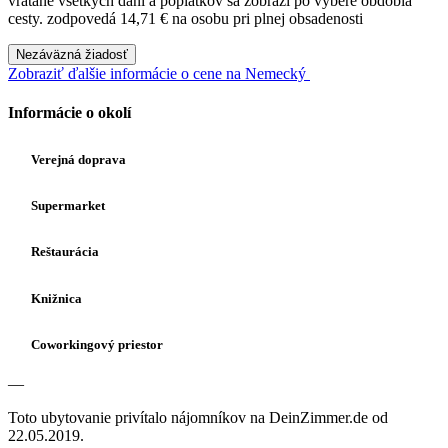
vrátane všetkých daní a poplatkov sa zobrazí po výbere obdobia
cesty.
zodpovedá 14,71 € na osobu pri plnej obsadenosti
Nezáväzná žiadosť
Zobraziť ďalšie informácie o cene na Nemecký
Informácie o okolí
Verejná doprava
Supermarket
Reštaurácia
Knižnica
Coworkingový priestor
—
Toto ubytovanie privítalo nájomníkov na DeinZimmer.de od
22.05.2019.