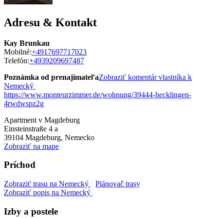
Adresu & Kontakt
Kay Brunkau
Mobilné:
+4917697717023
Telefón:
+4939209697487
Poznámka od prenajímateľa
Zobraziť komentár vlastníka k
Nemecký
https://www.monteurzimmer.de/wohnung/39444-hecklingen-
4rwdwspz2g
Apartment v Magdeburg
Einsteinstraße 4 a
39104
Magdeburg, Nemecko
Zobraziť na mape
Príchod
Zobraziť trasu na Nemecký
Plánovač trasy
Zobraziť popis na Nemecký
Izby a postele