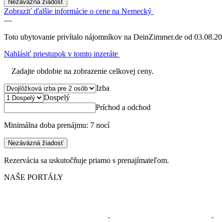
Nezáväzná žiadosť
Zobraziť ďalšie informácie o cene na Nemecký
—
Toto ubytovanie privítalo nájomníkov na DeinZimmer.de od 03.08.20
Nahlásiť priestupok v tomto inzeráte
Zadajte obdobie na zobrazenie celkovej ceny.
Izba
Dospelý
Príchod a odchod
Minimálna doba prenájmu: 7 nocí
Nezáväzná žiadosť
Rezervácia sa uskutočňuje priamo s prenajímateľom.
NAŠE PORTÁLY