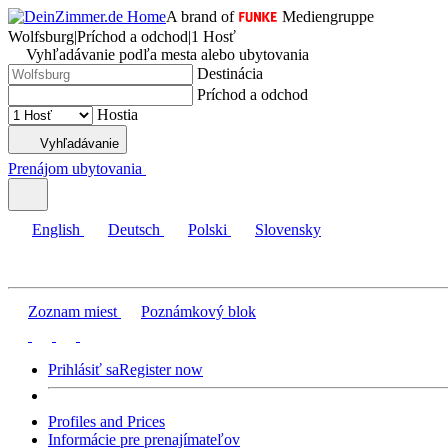
A brand of
Mediengruppe
Wolfsburg
|
Príchod a odchod
|
1 Hosť
Vyhľadávanie podľa mesta alebo ubytovania
Destinácia
Príchod a odchod
Hostia
Vyhľadávanie
Prenájom ubytovania
English
Deutsch
Polski
Slovensky
Zoznam miest
Poznámkový blok
Prihlásiť sa
Register now
Profiles and Prices
Informácie pre prenajímateľov