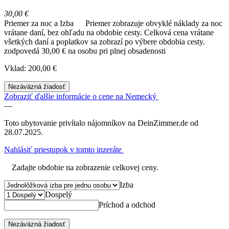
30,00 €
Priemer za noc a Izba
Priemer zobrazuje obvyklé náklady za noc
vrátane daní, bez ohľadu na obdobie cesty. Celková cena vrátane
všetkých daní a poplatkov sa zobrazí po výbere obdobia cesty.
zodpovedá 30,00 € na osobu pri plnej obsadenosti
Vklad: 200,00 €
Nezáväzná žiadosť
Zobraziť ďalšie informácie o cene na Nemecký
—
Toto ubytovanie privítalo nájomníkov na DeinZimmer.de od
28.07.2025.
Nahlásiť priestupok v tomto inzeráte
Zadajte obdobie na zobrazenie celkovej ceny.
Izba
Dospelý
Príchod a odchod
Nezáväzná žiadosť