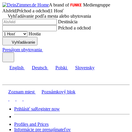
A brand of
Mediengruppe
Alsfeld
|
Príchod a odchod
|
1 Hosť
Vyhľadávanie podľa mesta alebo ubytovania
Destinácia
Príchod a odchod
Hostia
Vyhľadávanie
Prenájom ubytovania
English
Deutsch
Polski
Slovensky
Zoznam miest
Poznámkový blok
Prihlásiť sa
Register now
Profiles and Prices
Informácie pre prenajímateľov