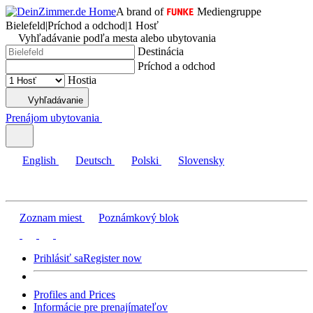
A brand of
Mediengruppe
Bielefeld
|
Príchod a odchod
|
1 Hosť
Vyhľadávanie podľa mesta alebo ubytovania
Destinácia
Príchod a odchod
Hostia
Vyhľadávanie
Prenájom ubytovania
English
Deutsch
Polski
Slovensky
Zoznam miest
Poznámkový blok
Prihlásiť sa
Register now
Profiles and Prices
Informácie pre prenajímateľov