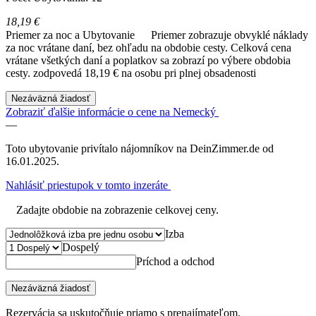
18,19 €
Priemer za noc a Ubytovanie
Priemer zobrazuje obvyklé náklady
za noc vrátane daní, bez ohľadu na obdobie cesty. Celková cena
vrátane všetkých daní a poplatkov sa zobrazí po výbere obdobia
cesty.
zodpovedá 18,19 € na osobu pri plnej obsadenosti
Nezáväzná žiadosť
Zobraziť ďalšie informácie o cene na Nemecký
—
Toto ubytovanie privítalo nájomníkov na DeinZimmer.de od
16.01.2025.
Nahlásiť priestupok v tomto inzeráte
Zadajte obdobie na zobrazenie celkovej ceny.
Izba
Dospelý
Príchod a odchod
Nezáväzná žiadosť
Rezervácia sa uskutočňuje priamo s prenajímateľom.