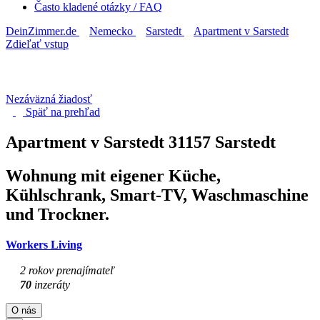
Často kladené otázky / FAQ
DeinZimmer.de
Nemecko
Sarstedt
Apartment v Sarstedt
Zdieľať vstup
Nezáväzná žiadosť
Späť na
prehľad
Apartment v Sarstedt
31157 Sarstedt
Wohnung mit eigener Küche,
Kühlschrank, Smart-TV, Waschmaschine
und Trockner.
Workers Living
2 rokov prenajímateľ
70
inzeráty
O nás