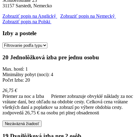
Schubertstraße 23
31157
Sarstedt, Nemecko
Zobraziť popis na Anglický
Zobraziť popis na Nemecký
Zobraziť popis na Polski
Izby a postele
20 Jednolôžková izba pre jednu osobu
Max. hostí: 1
Minimálny pobyt (noci): 4
Počet Izba: 20
26,75 €
Priemer za noc a Izba
Priemer zobrazuje obvyklé náklady za noc
vrátane daní, bez ohľadu na obdobie cesty. Celková cena vrátane
všetkých daní a poplatkov sa zobrazí po výbere obdobia cesty.
zodpovedá 26,75 € na osobu pri plnej obsadenosti
Nezáväzná žiadosť
19 Dvojlôžková izba pre 2 osôb