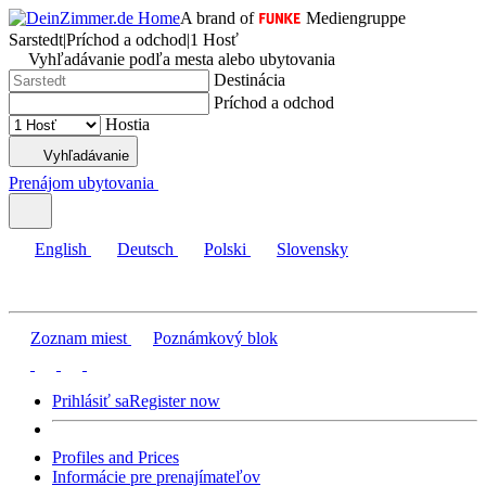
A brand of
Mediengruppe
Sarstedt
|
Príchod a odchod
|
1 Hosť
Vyhľadávanie podľa mesta alebo ubytovania
Destinácia
Príchod a odchod
Hostia
Vyhľadávanie
Prenájom ubytovania
English
Deutsch
Polski
Slovensky
Zoznam miest
Poznámkový blok
Prihlásiť sa
Register now
Profiles and Prices
Informácie pre prenajímateľov