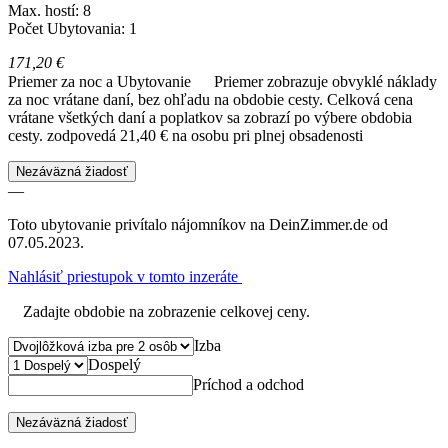
Max. hostí: 8
Počet Ubytovania: 1
171,20 €
Priemer za noc a Ubytovanie
Priemer zobrazuje obvyklé náklady
za noc vrátane daní, bez ohľadu na obdobie cesty. Celková cena
vrátane všetkých daní a poplatkov sa zobrazí po výbere obdobia
cesty.
zodpovedá 21,40 € na osobu pri plnej obsadenosti
Nezáväzná žiadosť
—
Toto ubytovanie privítalo nájomníkov na DeinZimmer.de od
07.05.2023.
Nahlásiť priestupok v tomto inzeráte
Zadajte obdobie na zobrazenie celkovej ceny.
Izba
Dospelý
Príchod a odchod
Nezáväzná žiadosť