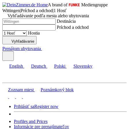
A brand of
Mediengruppe
Wittingen
|
Príchod a odchod
|
1 Hosť
Vyhľadávanie podľa mesta alebo ubytovania
Destinácia
Príchod a odchod
Hostia
Vyhľadávanie
Prenájom ubytovania
English
Deutsch
Polski
Slovensky
Zoznam miest
Poznámkový blok
Prihlásiť sa
Register now
Profiles and Prices
Informácie pre prenajímateľov