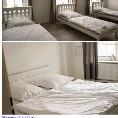
Nezáväzná žiadosť