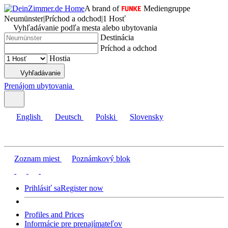
A brand of
Mediengruppe
Neumünster
|
Príchod a odchod
|
1 Hosť
Vyhľadávanie podľa mesta alebo ubytovania
Destinácia
Príchod a odchod
Hostia
Vyhľadávanie
Prenájom ubytovania
English
Deutsch
Polski
Slovensky
Zoznam miest
Poznámkový blok
Prihlásiť sa
Register now
Profiles and Prices
Informácie pre prenajímateľov