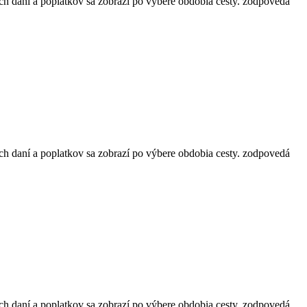
ch daní a poplatkov sa zobrazí po výbere obdobia cesty.
zodpovedá
ch daní a poplatkov sa zobrazí po výbere obdobia cesty.
zodpovedá
ch daní a poplatkov sa zobrazí po výbere obdobia cesty.
zodpovedá