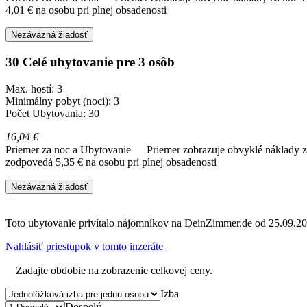
4,01 € na osobu pri plnej obsadenosti
Nezáväzná žiadosť
30 Celé ubytovanie pre 3 osôb
Max. hostí: 3
Minimálny pobyt (noci): 3
Počet Ubytovania: 30
16,04 €
Priemer za noc a Ubytovanie
Priemer zobrazuje obvyklé náklady za
zodpovedá 5,35 € na osobu pri plnej obsadenosti
Nezáväzná žiadosť
—
Toto ubytovanie privítalo nájomníkov na DeinZimmer.de od 25.09.20
Nahlásiť priestupok v tomto inzeráte
Zadajte obdobie na zobrazenie celkovej ceny.
Izba
Dospelý