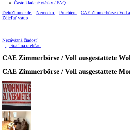
Často kladené otázky / FAQ
DeinZimmer.de
Nemecko
Pruchten
CAE Zimmerbörse / Voll 
Zdieľať vstup
Nezáväzná žiadosť
Späť na
prehľad
CAE Zimmerbörse / Voll ausgestattete W
CAE Zimmerbörse / Voll ausgestattete M