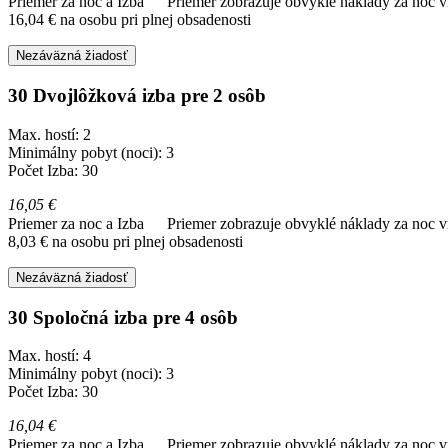
Priemer za noc a Izba
Priemer zobrazuje obvyklé náklady za noc vr
16,04 € na osobu pri plnej obsadenosti
Nezáväzná žiadosť
30 Dvojlôžková izba pre 2 osôb
Max. hostí: 2
Minimálny pobyt (noci): 3
Počet Izba: 30
16,05 €
Priemer za noc a Izba
Priemer zobrazuje obvyklé náklady za noc vr
8,03 € na osobu pri plnej obsadenosti
Nezáväzná žiadosť
30 Spoločná izba pre 4 osôb
Max. hostí: 4
Minimálny pobyt (noci): 3
Počet Izba: 30
16,04 €
Priemer za noc a Izba
Priemer zobrazuje obvyklé náklady za noc vr