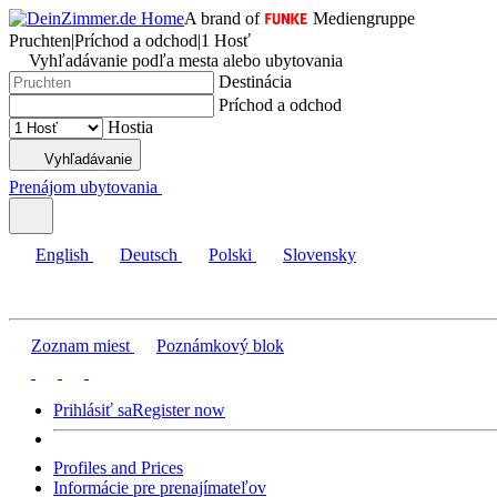
A brand of
Mediengruppe
Pruchten
|
Príchod a odchod
|
1 Hosť
Vyhľadávanie podľa mesta alebo ubytovania
Destinácia
Príchod a odchod
Hostia
Vyhľadávanie
Prenájom ubytovania
English
Deutsch
Polski
Slovensky
Zoznam miest
Poznámkový blok
Prihlásiť sa
Register now
Profiles and Prices
Informácie pre prenajímateľov