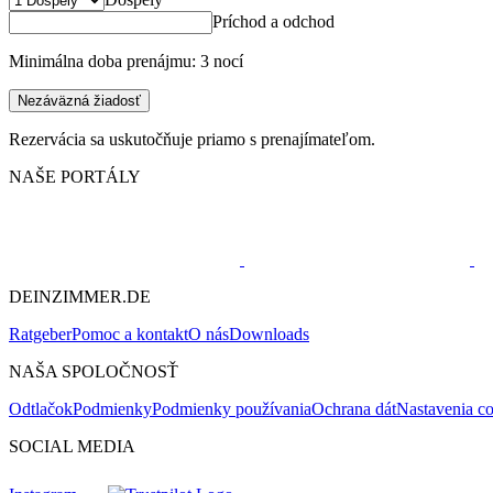
Príchod a odchod
Minimálna doba prenájmu: 3 nocí
Nezáväzná žiadosť
Rezervácia sa uskutočňuje priamo s prenajímateľom.
NAŠE PORTÁLY
DEINZIMMER.DE
Ratgeber
Pomoc a kontakt
O nás
Downloads
NAŠA SPOLOČNOSŤ
Odtlačok
Podmienky
Podmienky používania
Ochrana dát
Nastavenia c
SOCIAL MEDIA