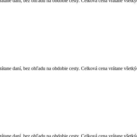
átane daní, bez ohľadu na obdobie cesty. Celková cena vrátane všetký
átane daní, bez ohľadu na obdobie cesty. Celková cena vrátane všetký
átane daní, bez ohľadu na obdobie cesty. Celková cena vrátane všetký