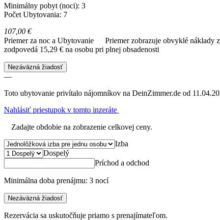
Minimálny pobyt (noci): 3
Počet Ubytovania: 7
107,00 €
Priemer za noc a Ubytovanie
Priemer zobrazuje obvyklé náklady za
zodpovedá 15,29 € na osobu pri plnej obsadenosti
Nezáväzná žiadosť
—
Toto ubytovanie privítalo nájomníkov na DeinZimmer.de od 11.04.20
Nahlásiť priestupok v tomto inzeráte
Zadajte obdobie na zobrazenie celkovej ceny.
Izba
Dospelý
Príchod a odchod
Minimálna doba prenájmu: 3 nocí
Nezáväzná žiadosť
Rezervácia sa uskutočňuje priamo s prenajímateľom.