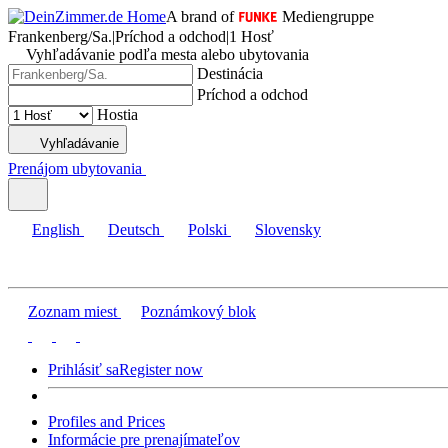
A brand of
Mediengruppe
Frankenberg/Sa.
|
Príchod a odchod
|
1 Hosť
Vyhľadávanie podľa mesta alebo ubytovania
Destinácia
Príchod a odchod
Hostia
Vyhľadávanie
Prenájom ubytovania
English
Deutsch
Polski
Slovensky
Zoznam miest
Poznámkový blok
Prihlásiť sa
Register now
Profiles and Prices
Informácie pre prenajímateľov