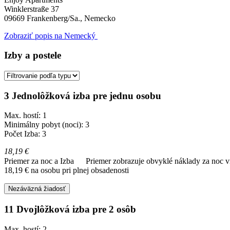
Winklerstraße 37
09669
Frankenberg/Sa., Nemecko
Zobraziť popis na Nemecký
Izby a postele
3 Jednolôžková izba pre jednu osobu
Max. hostí: 1
Minimálny pobyt (noci): 3
Počet Izba: 3
18,19 €
Priemer za noc a Izba
Priemer zobrazuje obvyklé náklady za noc vr
18,19 € na osobu pri plnej obsadenosti
Nezáväzná žiadosť
11 Dvojlôžková izba pre 2 osôb
Max. hostí: 2