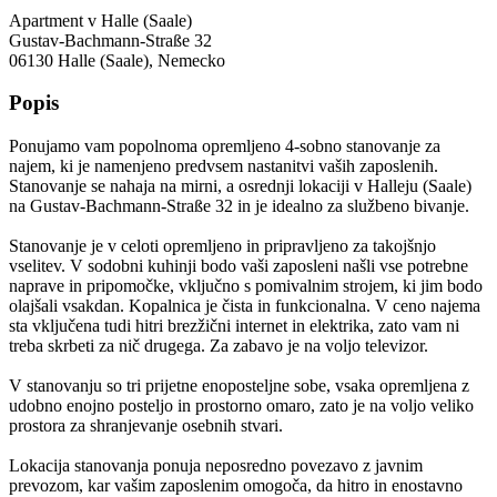
Apartment v Halle (Saale)
Gustav-Bachmann-Straße 32
06130
Halle (Saale), Nemecko
Popis
Ponujamo vam popolnoma opremljeno 4-sobno stanovanje za
najem, ki je namenjeno predvsem nastanitvi vaših zaposlenih.
Stanovanje se nahaja na mirni, a osrednji lokaciji v Halleju (Saale)
na Gustav-Bachmann-Straße 32 in je idealno za službeno bivanje.
Stanovanje je v celoti opremljeno in pripravljeno za takojšnjo
vselitev. V sodobni kuhinji bodo vaši zaposleni našli vse potrebne
naprave in pripomočke, vključno s pomivalnim strojem, ki jim bodo
olajšali vsakdan. Kopalnica je čista in funkcionalna. V ceno najema
sta vključena tudi hitri brezžični internet in elektrika, zato vam ni
treba skrbeti za nič drugega. Za zabavo je na voljo televizor.
V stanovanju so tri prijetne enoposteljne sobe, vsaka opremljena z
udobno enojno posteljo in prostorno omaro, zato je na voljo veliko
prostora za shranjevanje osebnih stvari.
Lokacija stanovanja ponuja neposredno povezavo z javnim
prevozom, kar vašim zaposlenim omogoča, da hitro in enostavno