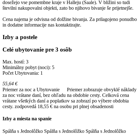
dosežejo vse pomembne kraje v Halleju (Saale). V bližini so tudi
številni nakupovalni objekti, zato bo njihovo bivanje še prijetnejše.
Cena najema je odvisna od dolžine bivanja. Za prilagojeno ponudbo
in dodatne informacije nas kontaktirajte.
Izby a postele
Celé ubytovanie pre 3 osôb
Max. hostí: 3
Minimálny pobyt (noci): 5
Počet Ubytovania: 1
55,64 €
Priemer za noc a Ubytovanie
Priemer zobrazuje obvyklé náklady
za noc vrátane daní, bez ohľadu na obdobie cesty. Celková cena
vrátane všetkých daní a poplatkov sa zobrazí po výbere obdobia
cesty.
zodpovedá 18,55 € na osobu pri plnej obsadenosti
Izby a miesta na spanie
Spálňa
s
Jednolôžko
Spálňa
s
Jednolôžko
Spálňa
s
Jednolôžko