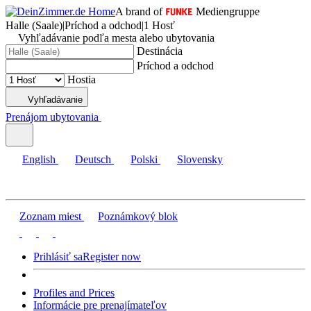
A brand of
Mediengruppe
Halle (Saale)
|
Príchod a odchod
|
1 Hosť
Vyhľadávanie podľa mesta alebo ubytovania
Destinácia
Príchod a odchod
Hostia
Vyhľadávanie
Prenájom ubytovania
English
Deutsch
Polski
Slovensky
Zoznam miest
Poznámkový blok
Prihlásiť sa
Register now
Profiles and Prices
Informácie pre prenajímateľov