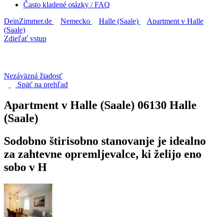
Často kladené otázky / FAQ
DeinZimmer.de
Nemecko
Halle (Saale)
Apartment v Halle
(Saale)
Zdieľať vstup
Nezáväzná žiadosť
Späť na
prehľad
Apartment v Halle (Saale)
06130 Halle
(Saale)
Sodobno štirisobno stanovanje je idealno
za zahtevne opremljevalce, ki želijo eno
sobo v H