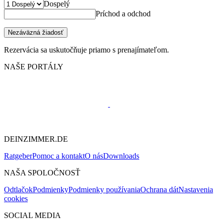
Dospelý
Príchod a odchod
Nezáväzná žiadosť
Rezervácia sa uskutočňuje priamo s prenajímateľom.
NAŠE PORTÁLY
DEINZIMMER.DE
Ratgeber
Pomoc a kontakt
O nás
Downloads
NAŠA SPOLOČNOSŤ
Odtlačok
Podmienky
Podmienky používania
Ochrana dát
Nastavenia
cookies
SOCIAL MEDIA