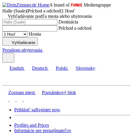
A brand of
Mediengruppe
Halle (Saale)
|
Príchod a odchod
|
1 Hosť
Vyhľadávanie podľa mesta alebo ubytovania
Destinácia
Príchod a odchod
Hostia
Vyhľadávanie
Prenájom ubytovania
English
Deutsch
Polski
Slovensky
Zoznam miest
Poznámkový blok
Prihlásiť sa
Register now
Profiles and Prices
Informácie pre prenajímateľov