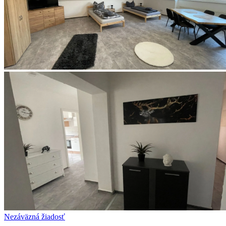
Nezáväzná žiadosť