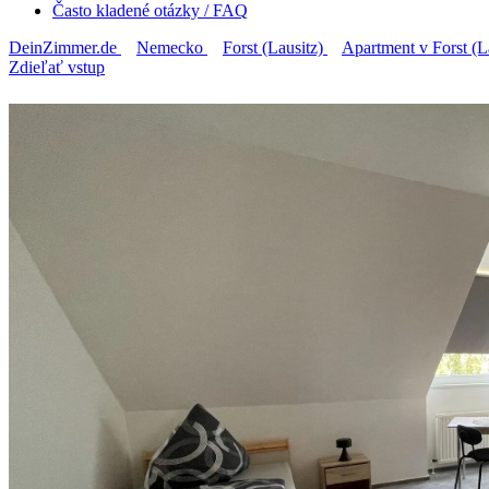
Často kladené otázky / FAQ
DeinZimmer.de
Nemecko
Forst (Lausitz)
Apartment v Forst (L
Zdieľať vstup