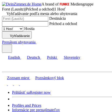
A brand of
Mediengruppe
Forst (Lausitz)
|
Príchod a odchod
|
1 Hosť
Vyhľadávanie podľa mesta alebo ubytovania
Destinácia
Príchod a odchod
Hostia
Vyhľadávanie
Prenájom ubytovania
English
Deutsch
Polski
Slovensky
Zoznam miest
Poznámkový blok
Prihlásiť sa
Register now
Profiles and Prices
Informácie pre prenajímateľov